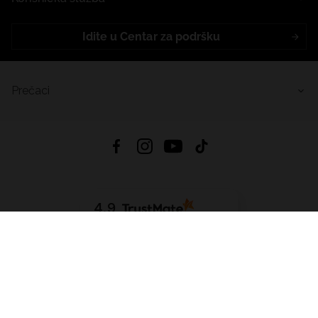
Idite u Centar za podršku
Prečaci
4.9
Na temelju
455
recenzije
iz svih vremena
Preuzmi Aplikaciju:
App Store
Google Play
App Gallery