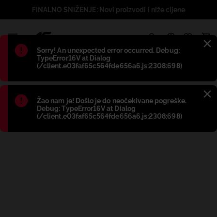
FINALNO SNIŽENJE: Novi proizvodi i niže cijene
1
Błąd
:
Sorry! An unexpected error occurred. Debug:
TypeError16V at Dialog
(/client.e03faf65c564fde656a6.js:2308:698)
Błąd
:
Žao nam je! Došlo je do neočekivane pogreške.
Debug: TypeError16V at Dialog
(/client.e03faf65c564fde656a6.js:2308:698)