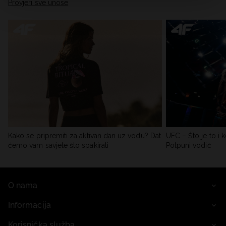
Provjeri sve unose
Kako se pripremiti za aktivan dan uz vodu? Dat
UFC – Što je to i k
ćemo vam savjete što spakirati
Potpuni vodič
O nama
Informacija
Korisnička služba