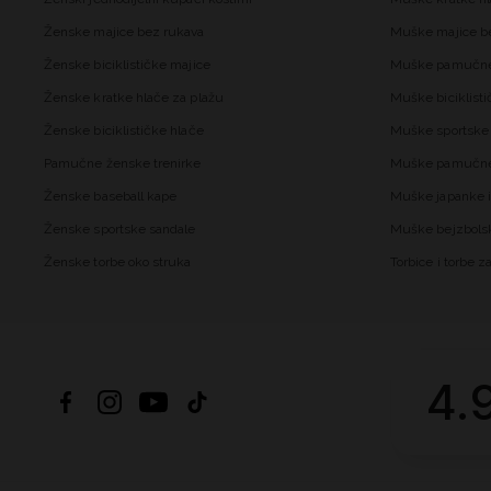
Ženske majice bez rukava
Muške majice b
Ženske biciklističke majice
Muške pamučne
Ženske kratke hlače za plažu
Muške biciklisti
Ženske biciklističke hlače
Muške sportske 
Pamučne ženske trenirke
Muške pamučne 
Ženske baseball kape
Muške japanke i
Ženske sportske sandale
Muške bejzbols
Ženske torbe oko struka
Torbice i torbe 
4.