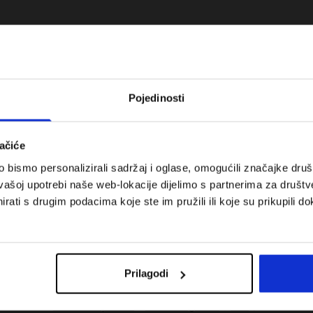
Pojedinosti
ačiće
bismo personalizirali sadržaj i oglase, omogućili značajke društv
vašoj upotrebi naše web-lokacije dijelimo s partnerima za društv
rati s drugim podacima koje ste im pružili ili koje su prikupili do
 koje su težinske
Nova kolekcija 4F za tenis i padel.
uni vodič
Sportska funkcionalnost susreće
moderan stil.
Prilagodi
Troškovi isporuke
Pronaći trgovinu
B2B