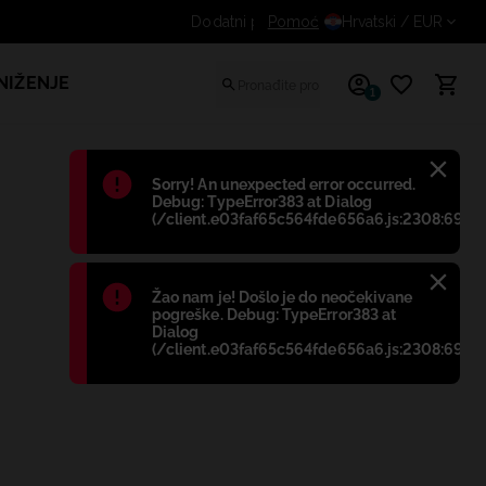
Dodatni popust za prijavljene kupce
Pomoć
Hrvatski
/ EUR
NIŽENJE
1
Błąd
:
Sorry! An unexpected error occurred.
Debug: TypeError383 at Dialog
(/client.e03faf65c564fde656a6.js:2308:698)
Błąd
:
Žao nam je! Došlo je do neočekivane
pogreške. Debug: TypeError383 at
Dialog
(/client.e03faf65c564fde656a6.js:2308:698)