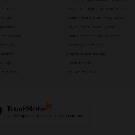
ez rukava
Majice kratkih rukava za djevojčice
 majice
Kratke trenirka hlače za djevojčice
čke hlače
Majice bez rukava za dječaci
kratke hlače
Kratke hlače za plažu za dječaci
trenirke
Kupaće gaće za dječaci
 natikače
Odjeća za tjelesni odgoj
ke kape
Dječje trenirke
za muškarce
Ruksaci za školu
9
Na temelju
455
recenzije
iz svih vremena