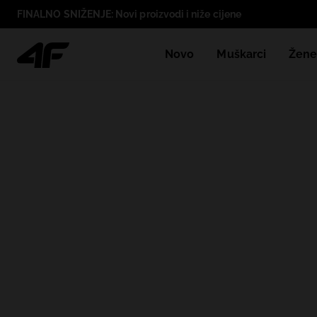
FINALNO SNIŽENJE: Novi proizvodi i niže cijene
Novo
Muškarci
Žen