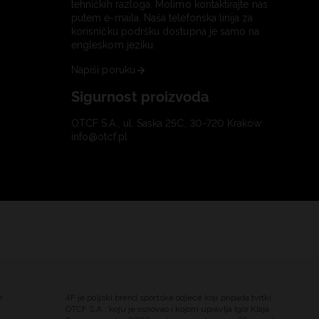
tehničkih razloga. Molimo kontaktirajte nas
putem e-maila. Naša telefonska linija za
korisničku podršku dostupna je samo na
engleskom jeziku.
Napiši poruku
Sigurnost proizvoda
OTCF S.A., ul. Saska 25C, 30-720 Kraków
info@otcf.pl
e
4F je poljski brend sportske odjeće koji pripada tvrtki
OTCF S.A., koju je osnovao i kojom upravlja Igor Klaja.