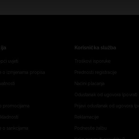
ija
Korisnička služba
pći uvjeti
Troškovi isporuke
je o izmjenama propisa
Prednosti registracije
ivatnosti
Načini plaćanja
Odustanak od ugovora (povrat) 
o promocijama
Prijavi odustanak od ugovora (p
ukladnosti
Reklamacije
e o sankcijama
Podnesite žalbu