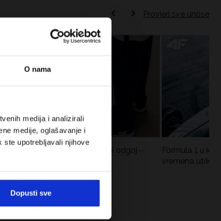
Provjeri sve unose
O nama
enih medija i analizirali
ene medije, oglašavanje i
k ste upotrebljavali njihove
Koje cipele nositi za tjelesni odgoj –
Formula 1 u krat
dilema za roditelje i djecu
vremena utrka, re
vozači
Dopusti sve