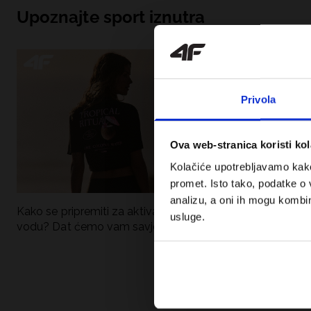
Upoznajte sport iznutra
Privola
Ova web-stranica koristi kol
Kolačiće upotrebljavamo kako 
promet. Isto tako, podatke o 
analizu, a oni ih mogu kombini
Kako se pripremiti za aktivan dan uz
UFC – Što je to i
usluge.
vodu? Dat ćemo vam savjete što
kategorije? Potp
spakirati