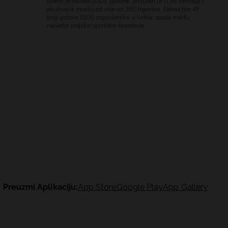
Brend je nastao 2003. godine, prisutan je u 39 zemalja i
obuhvaća mrežu od više od 350 trgovina. Danas tim 4F
broji gotovo 1300 zaposlenika, a tvrtka spada među
najveće poljske sportske brendove.
Preuzmi Aplikaciju:
App Store
Google Play
App Gallery