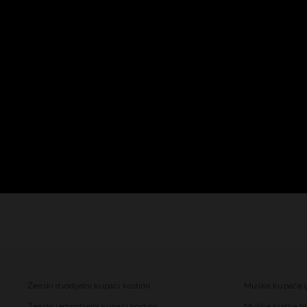
Ženski dvodijelni kupaći kostimi
Muške kupaće 
Ženski jednodijelni kupaći kostimi
Muške kratke hl