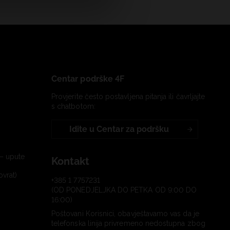
Centar podrške 4F
Provjerite često postavljena pitanja ili čavrljajte
s chatbotom:
Idite u Centar za podršku
– upute
Kontakt
ovrat)
+385 1 7757231
(OD PONEDJELJKA DO PETKA OD 9:00 DO
16:00)
Poštovani Korisnici, obavještavamo vas da je
telefonska linija privremeno nedostupna zbog