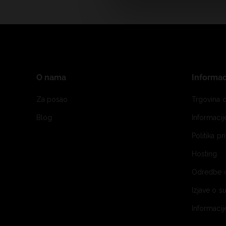
O nama
Informac
Za posao
Trgovina o
Blog
Informaci
Politika pr
Hosting
Odredbe 
Izjave o s
Informacij