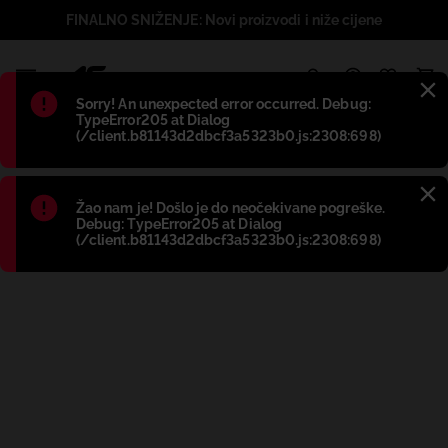
FINALNO SNIŽENJE: Novi proizvodi i niže cijene
1
Błąd
:
Sorry! An unexpected error occurred. Debug:
TypeError205 at Dialog
(/client.b81143d2dbcf3a5323b0.js:2308:698)
Błąd
:
Žao nam je! Došlo je do neočekivane pogreške.
Debug: TypeError205 at Dialog
(/client.b81143d2dbcf3a5323b0.js:2308:698)