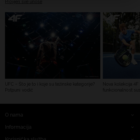
Provjeri sve unose
UFC – Što je to i koje su težinske kategorije?
Nova kolekcija 4F 
Potpuni vodič
funkcionalnost su
O nama
Informacija
Korisnička služba