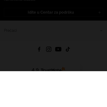
Idite u Centar za podršku
Prečaci
4.9
Na temelju
453
recenzije
iz svih vremena
Preuzmi Aplikaciju:
App Store
Google Play
App Gallery