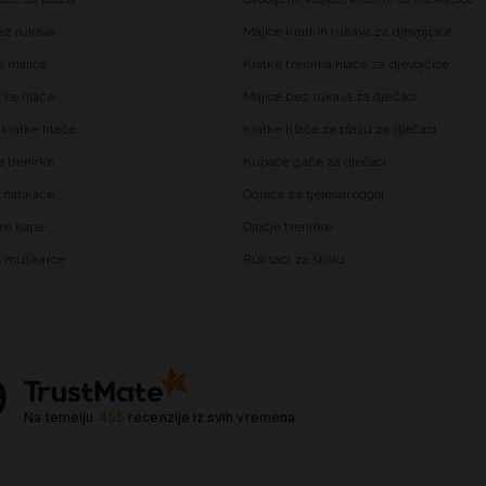
ez rukava
Majice kratkih rukava za djevojčice
 majice
Kratke trenirka hlače za djevojčice
čke hlače
Majice bez rukava za dječaci
kratke hlače
Kratke hlače za plažu za dječaci
trenirke
Kupaće gaće za dječaci
 natikače
Odjeća za tjelesni odgoj
ke kape
Dječje trenirke
za muškarce
Ruksaci za školu
9
Na temelju
455
recenzije
iz svih vremena