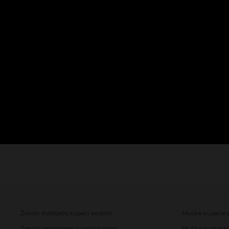
Ženski dvodijelni kupaći kostimi
Muške kupaće 
Ženski jednodijelni kupaći kostimi
Muške kratke hl