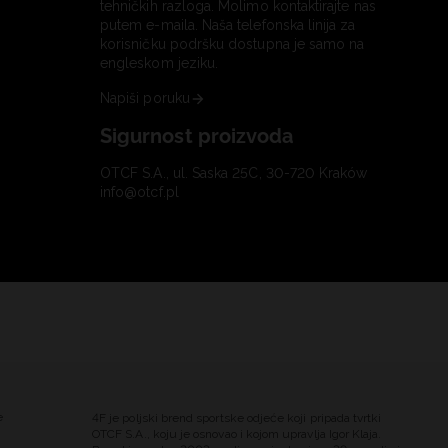
tehničkih razloga. Molimo kontaktirajte nas
putem e-maila. Naša telefonska linija za
korisničku podršku dostupna je samo na
engleskom jeziku.
Napiši poruku
Sigurnost proizvoda
OTCF S.A., ul. Saska 25C, 30-720 Kraków
info@otcf.pl
e
4F je poljski brend sportske odjeće koji pripada tvrtki
OTCF S.A., koju je osnovao i kojom upravlja Igor Klaja.