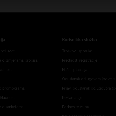
ija
Korisnička služba
pći uvjeti
Troškovi isporuke
je o izmjenama propisa
Prednosti registracije
ivatnosti
Načini plaćanja
Odustanak od ugovora (povrat) 
o promocijama
Prijavi odustanak od ugovora (p
ukladnosti
Reklamacije
e o sankcijama
Podnesite žalbu