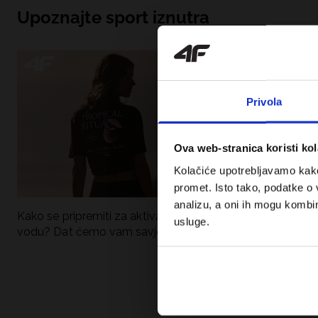
Upoznajte sport iznutra
Privola
Ova web-stranica koristi kol
Kolačiće upotrebljavamo kako 
promet. Isto tako, podatke o 
analizu, a oni ih mogu kombini
Kako se pripremiti za aktivan dan uz
UFC – Što je to i
usluge.
vodu? Dat ćemo vam savjete što
kategorije? Potp
spakirati