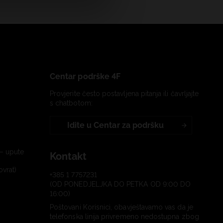
Centar podrške 4F
Provjerite često postavljena pitanja ili čavrljajte
s chatbotom:
Idite u Centar za podršku
– upute
Kontakt
ovrat)
+385 1 7757231
(OD PONEDJELJKA DO PETKA OD 9:00 DO
16:00)
Poštovani Korisnici, obavještavamo vas da je
telefonska linija privremeno nedostupna zbog