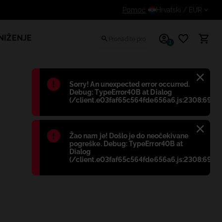
Dodatni popust za prijavljene kupce
Pomoć
Hrvatski
/ EUR
NIŽENJE
1
Błąd
:
Sorry! An unexpected error occurred.
Debug: TypeError40B at Dialog
(/client.e03faf65c564fde656a6.js:2308:698)
Błąd
:
Žao nam je! Došlo je do neočekivane
pogreške. Debug: TypeError40B at
Dialog
(/client.e03faf65c564fde656a6.js:2308:698)