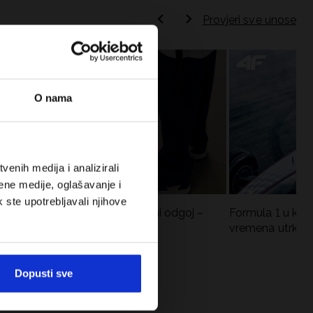
Provjeri sve unose
O nama
enih medija i analizirali
ene medije, oglašavanje i
k ste upotrebljavali njihove
Koje cipele nositi za tjelesni odgoj –
Formula 1 u krat
dilema za roditelje i djecu
vremena utrka, re
vozači
Dopusti sve