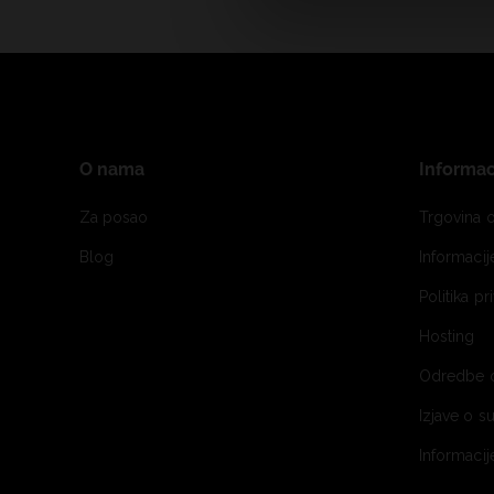
O nama
Informac
Za posao
Trgovina o
Blog
Informaci
Politika pr
Hosting
Odredbe 
Izjave o s
Informacij