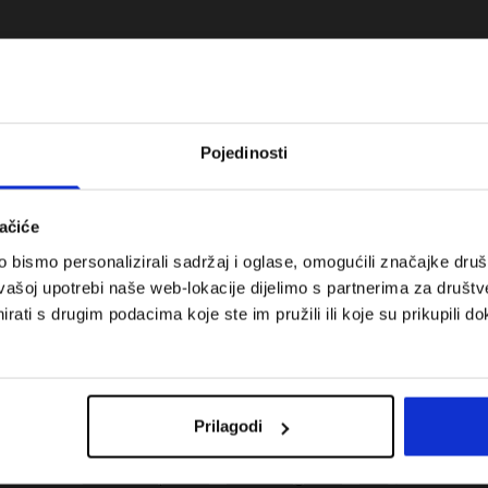
Pojedinosti
ačiće
bismo personalizirali sadržaj i oglase, omogućili značajke društv
vašoj upotrebi naše web-lokacije dijelimo s partnerima za društv
rati s drugim podacima koje ste im pružili ili koje su prikupili do
 koje su težinske
Nova kolekcija 4F za tenis i padel.
uni vodič
Sportska funkcionalnost susreće
moderan stil.
Prilagodi
Troškovi isporuke
Pronaći trgovinu
B2B