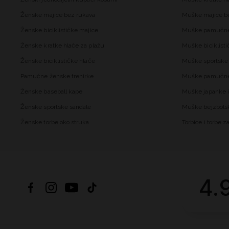
Ženske majice bez rukava
Muške majice b
Ženske biciklističke majice
Muške pamučne
Ženske kratke hlače za plažu
Muške biciklisti
Ženske biciklističke hlače
Muške sportske 
Pamučne ženske trenirke
Muške pamučne 
Ženske baseball kape
Muške japanke i
Ženske sportske sandale
Muške bejzbols
Ženske torbe oko struka
Torbice i torbe 
4.