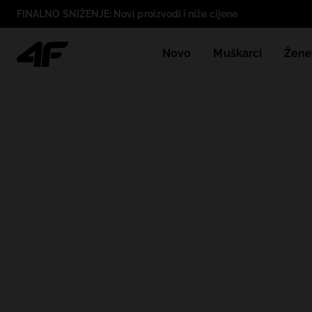
FINALNO SNIŽENJE: Novi proizvodi i niže cijene
Novo
Muškarci
Žen