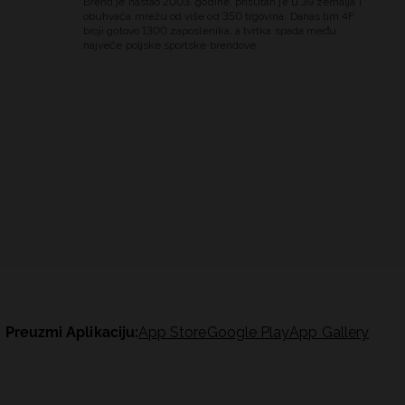
Brend je nastao 2003. godine, prisutan je u 39 zemalja i
obuhvaća mrežu od više od 350 trgovina. Danas tim 4F
broji gotovo 1300 zaposlenika, a tvrtka spada među
najveće poljske sportske brendove.
Preuzmi Aplikaciju:
App Store
Google Play
App Gallery