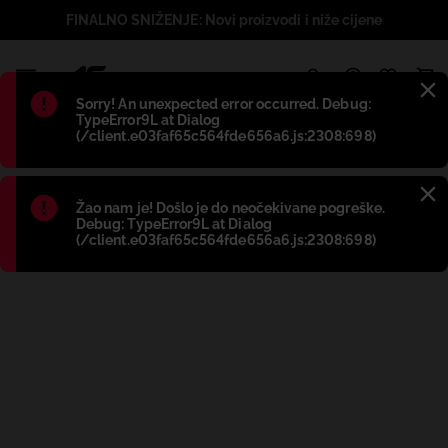
FINALNO SNIŽENJE: Novi proizvodi i niže cijene
1
Błąd
:
Sorry! An unexpected error occurred. Debug:
TypeError9L at Dialog
(/client.e03faf65c564fde656a6.js:2308:698)
Błąd
:
Žao nam je! Došlo je do neočekivane pogreške.
Debug: TypeError9L at Dialog
(/client.e03faf65c564fde656a6.js:2308:698)