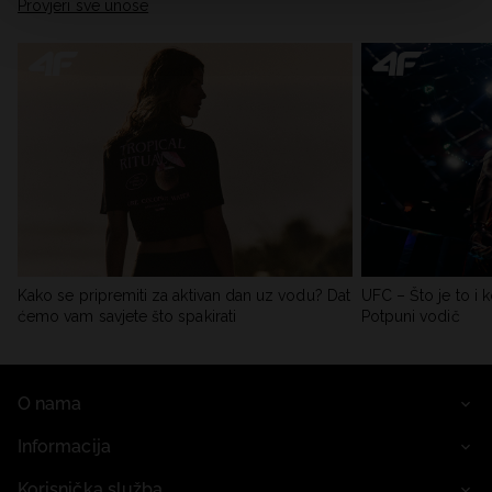
Provjeri sve unose
Kako se pripremiti za aktivan dan uz vodu? Dat
UFC – Što je to i k
ćemo vam savjete što spakirati
Potpuni vodič
O nama
Informacija
Korisnička služba