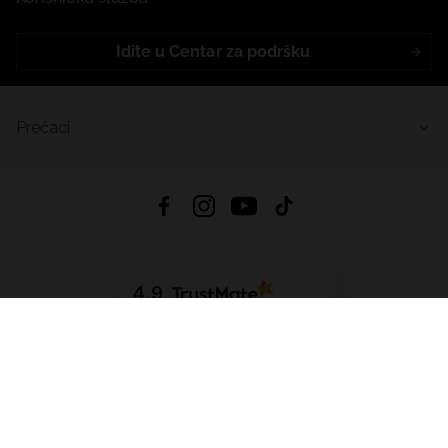
Idite u Centar za podršku
Prečaci
4.9
Na temelju
455
recenzije
iz svih vremena
Preuzmi Aplikaciju:
App Store
Google Play
App Gallery