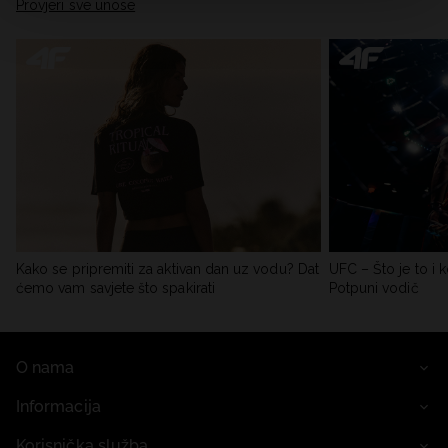
Provjeri sve unose
Kako se pripremiti za aktivan dan uz vodu? Dat
UFC – Što je to i k
ćemo vam savjete što spakirati
Potpuni vodič
O nama
Informacija
Korisnička služba