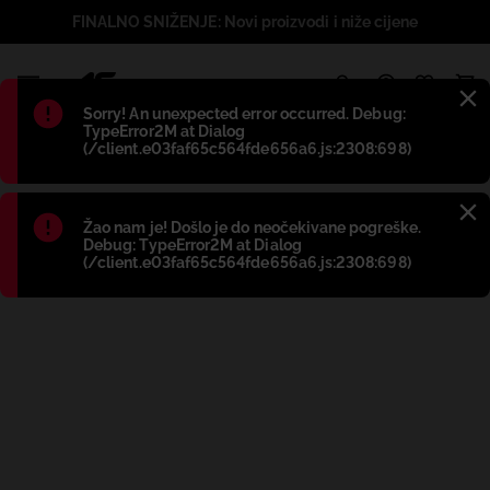
FINALNO SNIŽENJE: Novi proizvodi i niže cijene
1
Błąd
:
Sorry! An unexpected error occurred. Debug:
TypeError2M at Dialog
(/client.e03faf65c564fde656a6.js:2308:698)
Błąd
:
Žao nam je! Došlo je do neočekivane pogreške.
Debug: TypeError2M at Dialog
(/client.e03faf65c564fde656a6.js:2308:698)