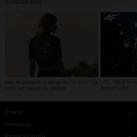
Provjeri sve unose
Kako se pripremiti za aktivan dan uz vodu? Dat
UFC – Što je to i k
ćemo vam savjete što spakirati
Potpuni vodič
O nama
Informacija
Korisnička služba