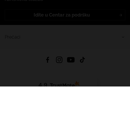
Idite u Centar za podršku
Prečaci
4.9
Na temelju
455
recenzije
iz svih vremena
Preuzmi Aplikaciju:
App Store
Google Play
App Gallery