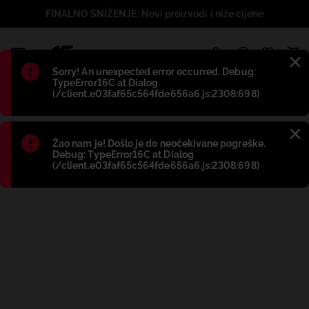
FINALNO SNIŽENJE: Novi proizvodi i niže cijene
1
Błąd
:
Sorry! An unexpected error occurred. Debug:
TypeError16C at Dialog
(/client.e03faf65c564fde656a6.js:2308:698)
Błąd
:
Žao nam je! Došlo je do neočekivane pogreške.
Debug: TypeError16C at Dialog
(/client.e03faf65c564fde656a6.js:2308:698)