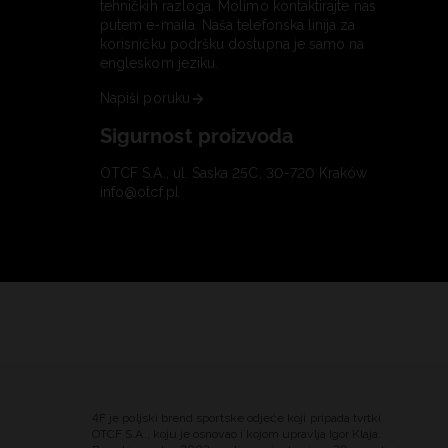
tehničkih razloga. Molimo kontaktirajte nas
putem e-maila. Naša telefonska linija za
korisničku podršku dostupna je samo na
engleskom jeziku.
Napiši poruku
Sigurnost proizvoda
OTCF S.A., ul. Saska 25C, 30-720 Kraków
info@otcf.pl
4F je poljski brend sportske odjeće koji pripada tvrtki
OTCF S.A., koju je osnovao i kojom upravlja Igor Klaja.