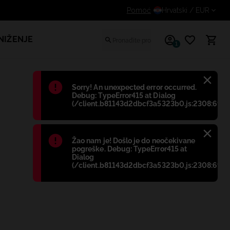
Dodatni popust za prijavljene kupce
Pomoć
Hrvatski
/ EUR
NIŽENJE
1
Błąd
:
Sorry! An unexpected error occurred.
Debug: TypeError415 at Dialog
(/client.b81143d2dbcf3a5323b0.js:2308:698)
Błąd
:
Žao nam je! Došlo je do neočekivane
pogreške. Debug: TypeError415 at
Dialog
(/client.b81143d2dbcf3a5323b0.js:2308:698)