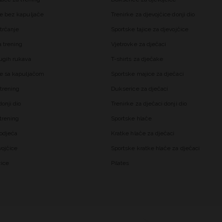
e bez kapuljače
Trenirke za djevojčice donji dio
trčanje
Sportske tajice za djevojčice
 trening
Vjetrovke za dječaci
ugih rukava
T-shirts za dječake
e sa kapuljačom
Sportske majice za dječaci
trening
Dukserice za dječaci
onji dio
Trenirke za dječaci donji dio
trening
Sportske hlače
odjeća
Kratke hlače za dječaci
vojčice
Sportske kratke hlače za dječaci
čice
Pilates