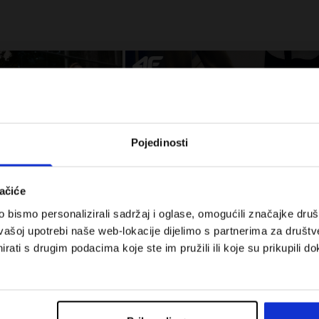
Pojedinosti
ačiće
bismo personalizirali sadržaj i oglase, omogućili značajke društv
 za tenis i padel.
Koje cipele nositi za tjelesni odgoj –
vašoj upotrebi naše web-lokacije dijelimo s partnerima za društv
onalnost susreće
dilema za roditelje i djecu
rati s drugim podacima koje ste im pružili ili koje su prikupili do
Troškovi isporuke
Pronaći trgovinu
B2B