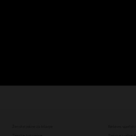
Ženske jakne za trčanje
Bešavni sportski
Ženske bokserice
Ženske kratke h