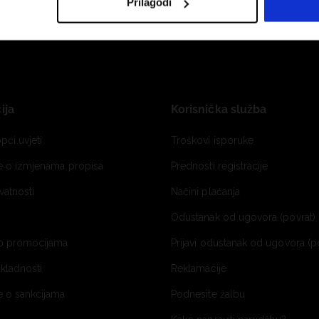
Prilagodi
ija
Korisnička služba
pći uvjeti
Troškovi isporuke
je o izmjenama propisa
Prednosti registracije
ivatnosti
Načini plaćanja
Odustanak od ugovora (povrat) 
o promocijama
Prijavi odustanak od ugovora (p
ukladnosti
Reklamacije
e o sankcijama
Podnesite žalbu