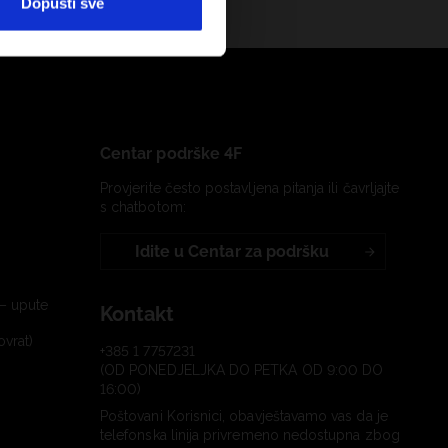
Dopusti sve
Centar podrške 4F
Provjerite često postavljena pitanja ili čavrljajte
s chatbotom:
Idite u Centar za podršku
– upute
Kontakt
ovrat)
+385 1 7757231
(OD PONEDJELJKA DO PETKA OD 9:00 DO
16:00)
Poštovani Korisnici, obavještavamo vas da je
telefonska linija privremeno nedostupna zbog