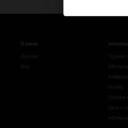
O nama
Informac
Za posao
Trgovina o
Blog
Informaci
Politika pr
Hosting
Odredbe 
Izjave o s
Informacij