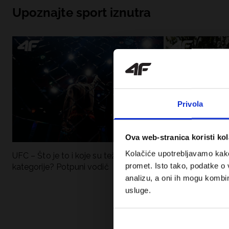
Upoznajte sport iznutra
Privola
Ova web-stranica koristi kol
Kolačiće upotrebljavamo kako 
UFC – Što je to i koje su težinske
Nova kolekcija 4F
promet. Isto tako, podatke o 
kategorije? Potpuni vodič
Sportska funkci
moderan stil.
analizu, a oni ih mogu kombini
usluge.