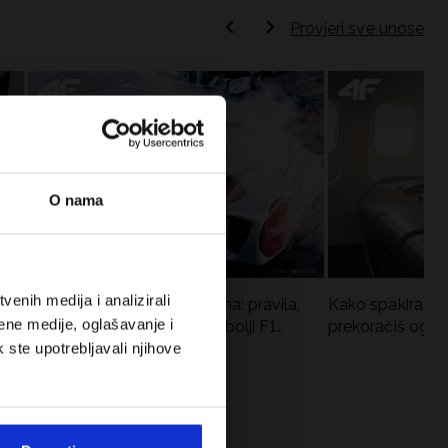
Provjeri sve unose
O nama
enih medija i analizirali
Formula 1 u kratkim hlačama: pravila,
Kako spakirati r
ene medije, oglašavanje i
vremena utrka, rekordi i najbolji F1
prekoračiš ogra
vozači
k ste upotrebljavali njihove