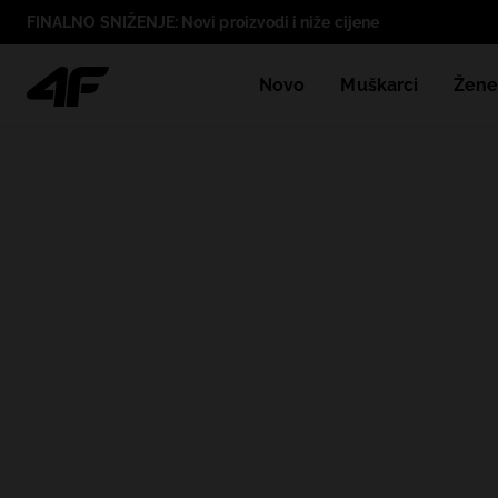
FINALNO SNIŽENJE: Novi proizvodi i niže cijene
Novo
Muškarci
Žen