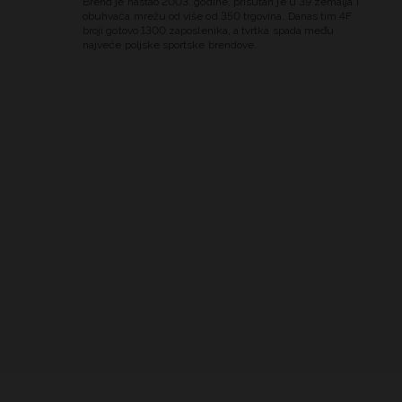
Brend je nastao 2003. godine, prisutan je u 39 zemalja i
obuhvaća mrežu od više od 350 trgovina. Danas tim 4F
broji gotovo 1300 zaposlenika, a tvrtka spada među
najveće poljske sportske brendove.