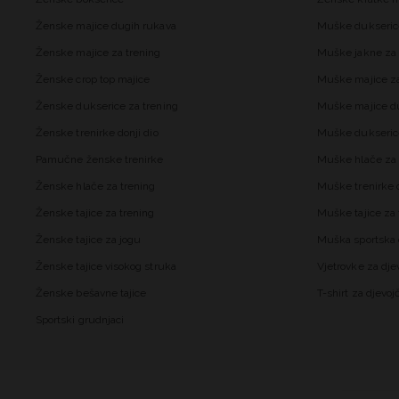
Ženske majice dugih rukava
Muške dukseric
Ženske majice za trening
Muške jakne za 
Ženske crop top majice
Muške majice za
Ženske dukserice za trening
Muške majice d
Ženske trenirke donji dio
Muške dukseric
Pamučne ženske trenirke
Muške hlače za 
Ženske hlače za trening
Muške trenirke d
Ženske tajice za trening
Muške tajice za 
Ženske tajice za jogu
Muška sportska 
Ženske tajice visokog struka
Vjetrovke za dje
Ženske bešavne tajice
T-shirt za djevoj
Sportski grudnjaci