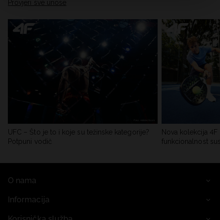
Provjeri sve unose
UFC – Što je to i koje su težinske kategorije?
Nova kolekcija 4F 
Potpuni vodič
funkcionalnost su
O nama
Informacija
Korisnička služba