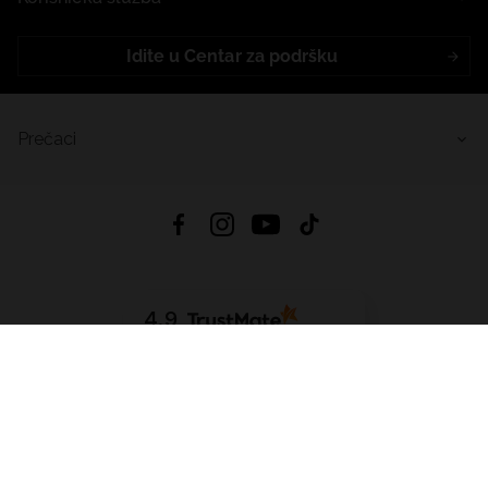
Idite u Centar za podršku
Prečaci
4.9
Na temelju
455
recenzije
iz svih vremena
Preuzmi Aplikaciju:
App Store
Google Play
App Gallery