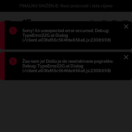
FINALNO SNIŽENJE: Novi proizvodi i niže cijene
1
Błąd
:
Sorry! An unexpected error occurred. Debug:
TypeError22G at Dialog
(/client.e03faf65c564fde656a6.js:2308:698)
Błąd
:
Žao nam je! Došlo je do neočekivane pogreške.
Debug: TypeError22G at Dialog
(/client.e03faf65c564fde656a6.js:2308:698)