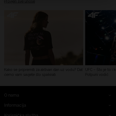
Provjeri sve unose
Kako se pripremiti za aktivan dan uz vodu? Dat
UFC – Što je to i k
ćemo vam savjete što spakirati
Potpuni vodič
O nama
Informacija
Korisnička služba