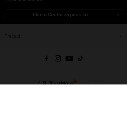
Idite u Centar za podršku
Prečaci
4.9
Na temelju
455
recenzije
iz svih vremena
Preuzmi Aplikaciju:
App Store
Google Play
App Gallery