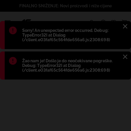
FINALNO SNIŽENJE: Novi proizvodi i niže cijene
1
Błąd
:
Sorry! An unexpected error occurred. Debug:
TypeError32I at Dialog
(/client.e03faf65c564fde656a6.js:2308:698)
Błąd
:
Žao nam je! Došlo je do neočekivane pogreške.
Debug: TypeError32I at Dialog
(/client.e03faf65c564fde656a6.js:2308:698)