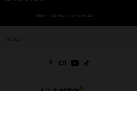
Idite u Centar za podršku
Prečaci
4.9
Na temelju
455
recenzije
iz svih vremena
Preuzmi Aplikaciju:
App Store
Google Play
App Gallery