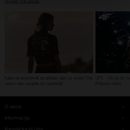
Provjeri sve unose
Kako se pripremiti za aktivan dan uz vodu? Dat
UFC – Što je to i k
ćemo vam savjete što spakirati
Potpuni vodič
O nama
Informacija
Korisnička služba