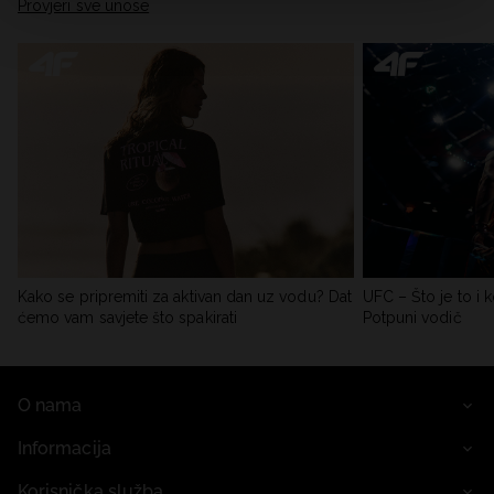
Provjeri sve unose
Kako se pripremiti za aktivan dan uz vodu? Dat
UFC – Što je to i k
ćemo vam savjete što spakirati
Potpuni vodič
O nama
Informacija
Korisnička služba