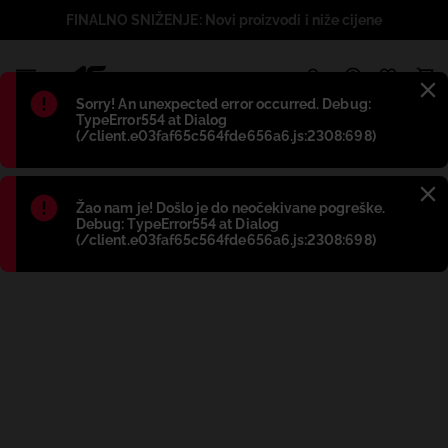
FINALNO SNIŽENJE: Novi proizvodi i niže cijene
1
Błąd
:
Sorry! An unexpected error occurred. Debug:
TypeError554 at Dialog
(/client.e03faf65c564fde656a6.js:2308:698)
Błąd
:
Žao nam je! Došlo je do neočekivane pogreške.
Debug: TypeError554 at Dialog
(/client.e03faf65c564fde656a6.js:2308:698)