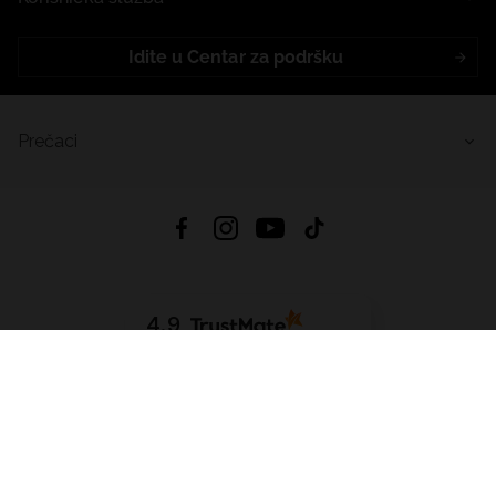
Idite u Centar za podršku
Prečaci
4.9
Na temelju
456
recenzije
iz svih vremena
Preuzmi Aplikaciju:
App Store
Google Play
App Gallery