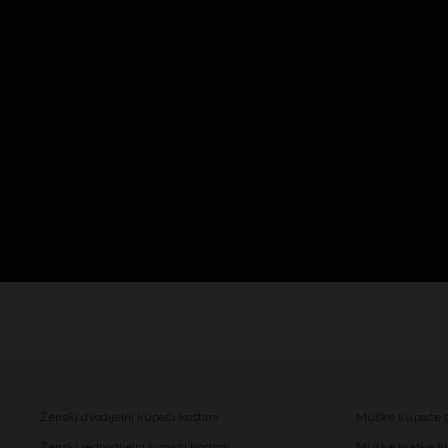
Ženski dvodijelni kupaći kostimi
Muške kupaće 
Ženski jednodijelni kupaći kostimi
Muške kratke hl