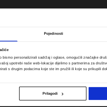
Pojedinosti
ačiće
bismo personalizirali sadržaj i oglase, omogućili značajke društv
vašoj upotrebi naše web-lokacije dijelimo s partnerima za društv
rati s drugim podacima koje ste im pružili ili koje su prikupili do
 koje su težinske
Nova kolekcija 4F za tenis i padel.
uni vodič
Sportska funkcionalnost susreće
moderan stil.
Prilagodi
Troškovi isporuke
Pronaći trgovinu
B2B