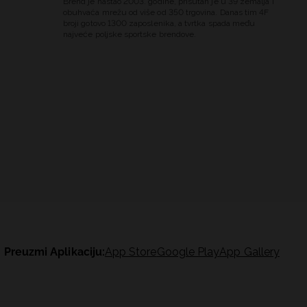
Brend je nastao 2003. godine, prisutan je u 39 zemalja i
obuhvaća mrežu od više od 350 trgovina. Danas tim 4F
broji gotovo 1300 zaposlenika, a tvrtka spada među
najveće poljske sportske brendove.
Preuzmi Aplikaciju:
App Store
Google Play
App Gallery