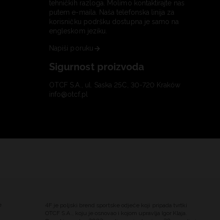
tehničkih razloga. Molimo kontaktirajte nas
putem e-maila. Naša telefonska linija za
korisničku podršku dostupna je samo na
engleskom jeziku.
Napiši poruku
Sigurnost proizvoda
OTCF S.A., ul. Saska 25C, 30-720 Kraków
info@otcf.pl
e
4F je poljski brend sportske odjeće koji pripada tvrtki
OTCF S.A., koju je osnovao i kojom upravlja Igor Klaja.