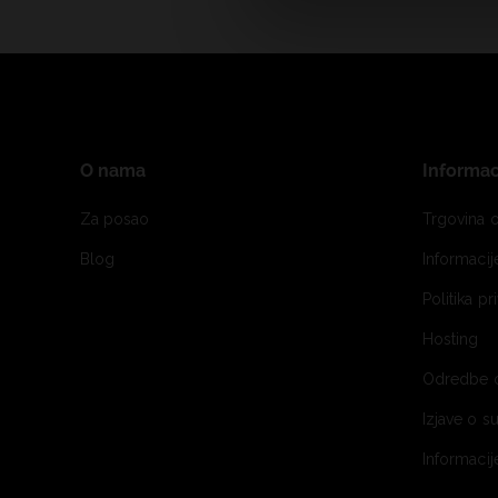
O nama
Informac
Za posao
Trgovina o
Blog
Informaci
Politika pr
Hosting
Odredbe 
Izjave o s
Informacij