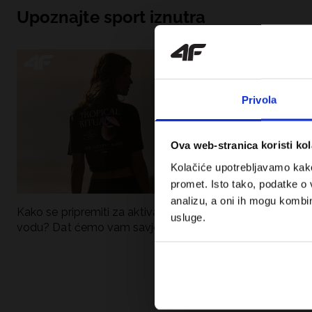
Upoznajte sport iznutra
Privola
Ova web-stranica koristi kol
Kolačiće upotrebljavamo kako 
promet. Isto tako, podatke o 
analizu, a oni ih mogu kombini
Kako se pripremiti za aktivan dan uz
UFC – Što je to i
usluge.
vodu? Dat ćemo vam savjete što
kategorije? Potp
spakirati