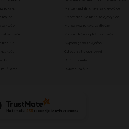
ez rukava
Majice kratkih rukava za djevojčice
 majice
Kratke trenirka hlače za djevojčice
čke hlače
Majice bez rukava za dječaci
kratke hlače
Kratke hlače za plažu za dječaci
trenirke
Kupaće gaće za dječaci
 natikače
Odjeća za tjelesni odgoj
ke kape
Dječje trenirke
za muškarce
Ruksaci za školu
9
Na temelju
455
recenzije
iz svih vremena