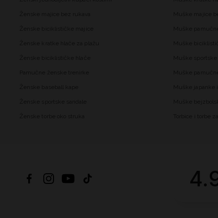
Ženske majice bez rukava
Muške majice b
Ženske biciklističke majice
Muške pamučne
Ženske kratke hlače za plažu
Muške biciklisti
Ženske biciklističke hlače
Muške sportske 
Pamučne ženske trenirke
Muške pamučne 
Ženske baseball kape
Muške japanke i
Ženske sportske sandale
Muške bejzbols
Ženske torbe oko struka
Torbice i torbe 
4.