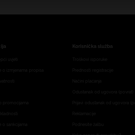
ija
Korisnička služba
pći uvjeti
Troškovi isporuke
je o izmjenama propisa
Prednosti registracije
ivatnosti
Načini plaćanja
Odustanak od ugovora (povrat) 
o promocijama
Prijavi odustanak od ugovora (p
ukladnosti
Reklamacije
e o sankcijama
Podnesite žalbu