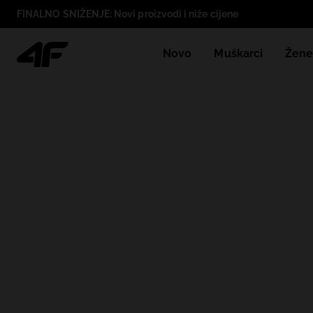
FINALNO SNIŽENJE: Novi proizvodi i niže cijene
Novo
Muškarci
Žen