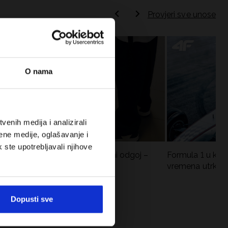
Provjeri sve unose
O nama
enih medija i analizirali
ene medije, oglašavanje i
k ste upotrebljavali njihove
Koje cipele nositi za tjelesni odgoj –
Formula 1 u krat
dilema za roditelje i djecu
vremena utrka, re
vozači
Dopusti sve