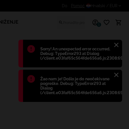
Dodatni popust za prijavljene kupce
Pomoć
Hrvatski
/ EUR
NIŽENJE
1
Błąd
:
Sorry! An unexpected error occurred.
Debug: TypeError293 at Dialog
(/client.e03faf65c564fde656a6.js:2308:698)
Błąd
:
Žao nam je! Došlo je do neočekivane
pogreške. Debug: TypeError293 at
Dialog
(/client.e03faf65c564fde656a6.js:2308:698)