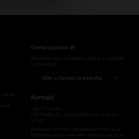
Centar podrške 4F
Provjerite često postavljena pitanja ili čavrljajte
s chatbotom:
Idite u Centar za podršku
– upute
Kontakt
ovrat)
+385 1 7757231
(OD PONEDJELJKA DO PETKA OD 9:00 DO
16:00)
Poštovani Korisnici, obavještavamo vas da je
telefonska linija privremeno nedostupna zbog