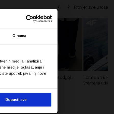
Provjeri sve unose
O nama
enih medija i analizirali
ene medije, oglašavanje i
k ste upotrebljavali njihove
Koje cipele nositi za tjelesni odgoj –
Formula 1 u krat
dilema za roditelje i djecu
vremena utrka, re
vozači
Dopusti sve