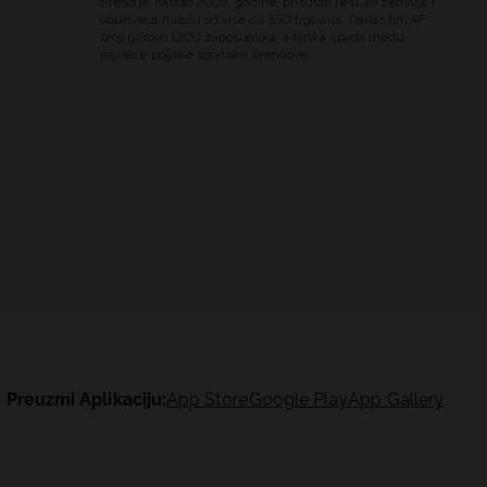
Brend je nastao 2003. godine, prisutan je u 39 zemalja i
obuhvaća mrežu od više od 350 trgovina. Danas tim 4F
broji gotovo 1300 zaposlenika, a tvrtka spada među
najveće poljske sportske brendove.
Preuzmi Aplikaciju:
App Store
Google Play
App Gallery