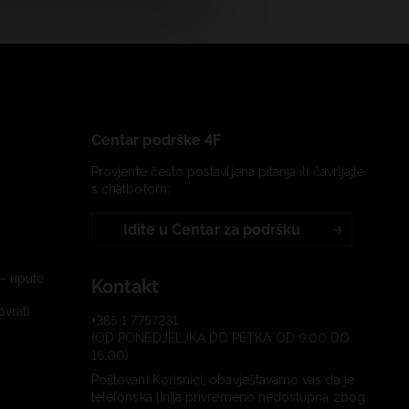
Centar podrške 4F
Provjerite često postavljena pitanja ili čavrljajte
s chatbotom:
Idite u Centar za podršku
– upute
Kontakt
ovrat)
+385 1 7757231
(OD PONEDJELJKA DO PETKA OD 9:00 DO
16:00)
Poštovani Korisnici, obavještavamo vas da je
telefonska linija privremeno nedostupna zbog