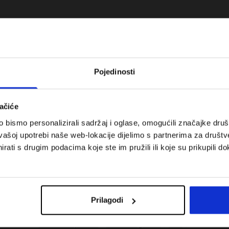
Pojedinosti
ačiće
bismo personalizirali sadržaj i oglase, omogućili značajke društv
vašoj upotrebi naše web-lokacije dijelimo s partnerima za društv
rati s drugim podacima koje ste im pružili ili koje su prikupili do
 koje su težinske
Nova kolekcija 4F za tenis i padel.
uni vodič
Sportska funkcionalnost susreće
moderan stil.
Prilagodi
Troškovi isporuke
Pronaći trgovinu
B2B