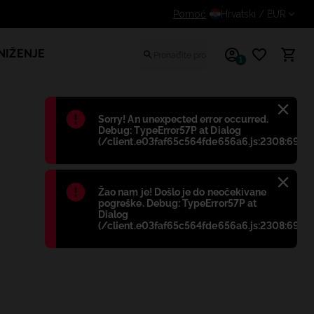
Dodatni popust za prijavljene kupce
Pomoć
Hrvatski
/ EUR
NIŽENJE
1
Błąd
:
Sorry! An unexpected error occurred.
Debug: TypeError57P at Dialog
(/client.e03faf65c564fde656a6.js:2308:698)
Błąd
:
Žao nam je! Došlo je do neočekivane
pogreške. Debug: TypeError57P at
Dialog
(/client.e03faf65c564fde656a6.js:2308:698)