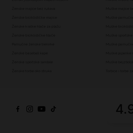
Ženske majice bez rukava
Muške majice b
Ženske biciklističke majice
Muške pamučne
Ženske kratke hlače za plažu
Muške biciklisti
Ženske biciklističke hlače
Muške sportske 
Pamučne ženske trenirke
Muške pamučne 
Ženske baseball kape
Muške japanke i
Ženske sportske sandale
Muške bejzbols
Ženske torbe oko struka
Torbice i torbe 
4.