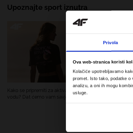
Upoznajte sport iznutra
Privola
Ova web-stranica koristi kol
Kolačiće upotrebljavamo kako 
promet. Isto tako, podatke o 
analizu, a oni ih mogu kombini
Kako se pripremiti za aktivan dan uz
UFC – Što je to i
usluge.
vodu? Dat ćemo vam savjete što
kategorije? Potp
spakirati