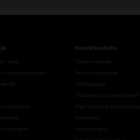
ija
Korisnička služba
pći uvjeti
Troškovi isporuke
je o izmjenama propisa
Prednosti registracije
ivatnosti
Načini plaćanja
Odustanak od ugovora (povrat) 
o promocijama
Prijavi odustanak od ugovora (p
ukladnosti
Reklamacije
e o sankcijama
Podnesite žalbu