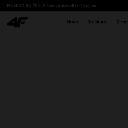
FINALNO SNIŽENJE: Novi proizvodi i niže cijene
Novo
Muškarci
Žen