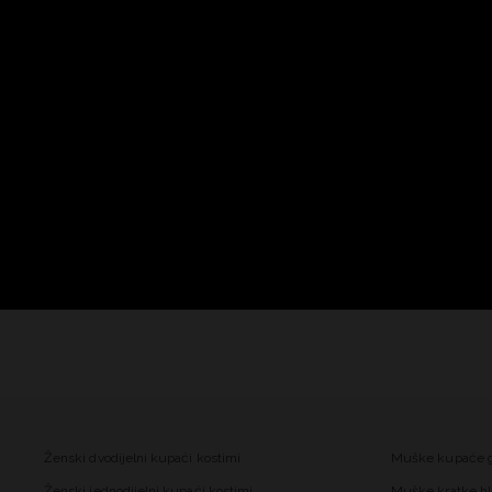
Ženski dvodijelni kupaći kostimi
Muške kupaće 
Ženski jednodijelni kupaći kostimi
Muške kratke hl