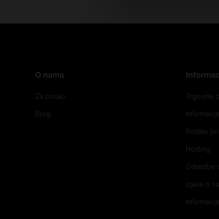
O nama
Informac
Za posao
Trgovina o
Blog
Informaci
Politika pr
Hosting
Odredbe 
Izjave o s
Informacij