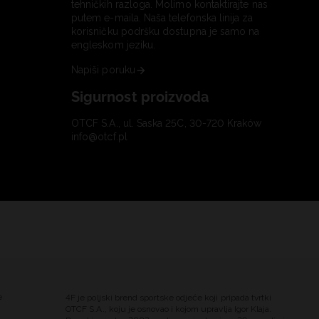
tehničkih razloga. Molimo kontaktirajte nas
putem e-maila. Naša telefonska linija za
korisničku podršku dostupna je samo na
engleskom jeziku.
Napiši poruku
Sigurnost proizvoda
OTCF S.A., ul. Saska 25C, 30-720 Kraków
info@otcf.pl
e
4F je poljski brend sportske odjeće koji pripada tvrtki
OTCF S.A., koju je osnovao i kojom upravlja Igor Klaja.