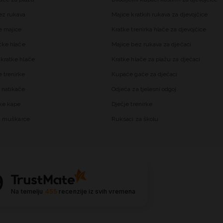
ez rukava
Majice kratkih rukava za djevojčice
 majice
Kratke trenirka hlače za djevojčice
čke hlače
Majice bez rukava za dječaci
kratke hlače
Kratke hlače za plažu za dječaci
trenirke
Kupaće gaće za dječaci
 natikače
Odjeća za tjelesni odgoj
ke kape
Dječje trenirke
za muškarce
Ruksaci za školu
9
Na temelju
455
recenzije
iz svih vremena