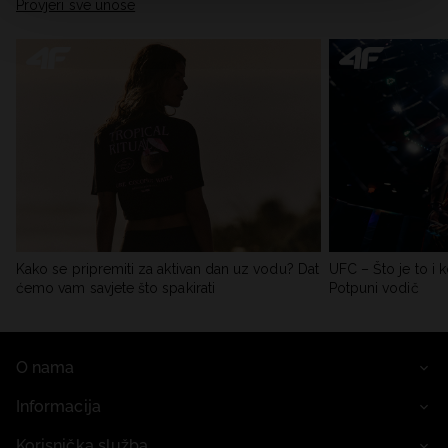
Provjeri sve unose
Kako se pripremiti za aktivan dan uz vodu? Dat
UFC – Što je to i k
ćemo vam savjete što spakirati
Potpuni vodič
O nama
Informacija
Korisnička služba