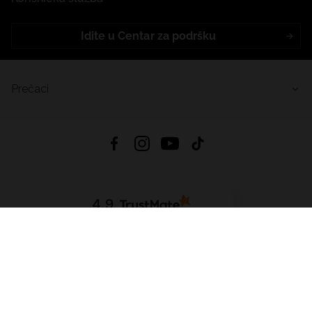
Idite u Centar za podršku
Prečaci
4.9
Na temelju
455
recenzije
iz svih vremena
Preuzmi Aplikaciju:
App Store
Google Play
App Gallery