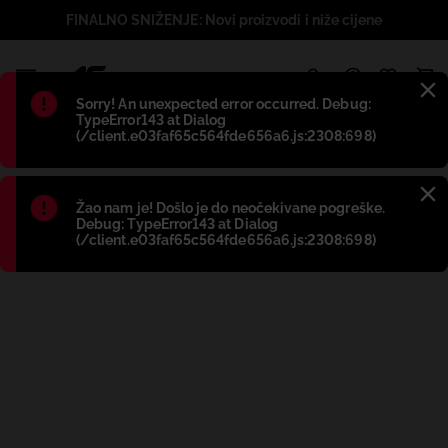
FINALNO SNIŽENJE: Novi proizvodi i niže cijene
1
Błąd
:
Sorry! An unexpected error occurred. Debug:
TypeError143 at Dialog
(/client.e03faf65c564fde656a6.js:2308:698)
Błąd
:
Žao nam je! Došlo je do neočekivane pogreške.
Debug: TypeError143 at Dialog
(/client.e03faf65c564fde656a6.js:2308:698)