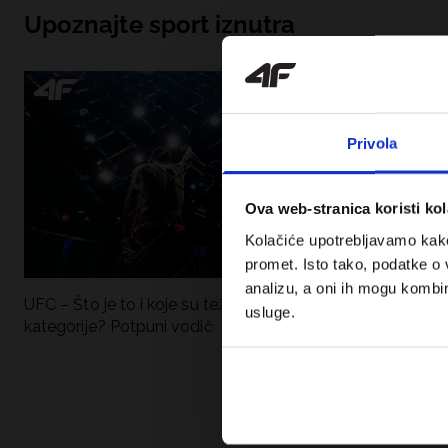
Upoznajte sport iznutra
Privola
Ova web-stranica koristi kol
Kolačiće upotrebljavamo kako 
promet. Isto tako, podatke o 
analizu, a oni ih mogu kombini
UFC – Što je to i koje su težinske
Nova kolekcija 4F
usluge.
kategorije? Potpuni vodič
Sportska funkci
moderan stil.