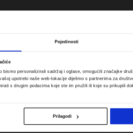
Pojedinosti
ačiće
bismo personalizirali sadržaj i oglase, omogućili značajke društv
vašoj upotrebi naše web-lokacije dijelimo s partnerima za društv
rati s drugim podacima koje ste im pružili ili koje su prikupili do
 za tenis i padel.
Koje cipele nositi za tjelesni odgoj –
onalnost susreće
dilema za roditelje i djecu
Prilagodi
Troškovi isporuke
Pronaći trgovinu
B2B