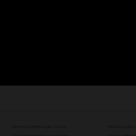
Ženski dvodijelni kupaći kostimi
Muške kupaće 
Ženski jednodijelni kupaći kostimi
Muške kratke hl