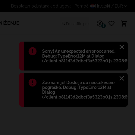
Pomoć
Besplatan odustanak od ug
Hrvatski
/ EUR
NIŽENJE
1
Błąd
:
Sorry! An unexpected error occurred.
Debug: TypeError12M at Dialog
(/client.b81143d2dbcf3a5323b0.js:2308:698)
Błąd
:
Žao nam je! Došlo je do neočekivane
pogreške. Debug: TypeError12M at
Dialog
(/client.b81143d2dbcf3a5323b0.js:2308:698)