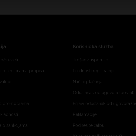
ija
Korisnička služba
pći uvjeti
Troškovi isporuke
je o izmjenama propisa
Prednosti registracije
ivatnosti
Načini plaćanja
Odustanak od ugovora (povrat) 
o promocijama
Prijavi odustanak od ugovora (p
ukladnosti
Reklamacije
e o sankcijama
Podnesite žalbu