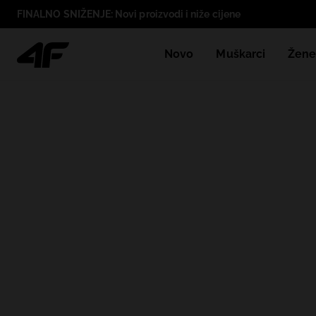
FINALNO SNIŽENJE: Novi proizvodi i niže cijene
Novo
Muškarci
Žen