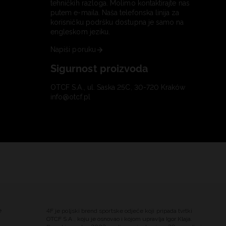
tehničkih razloga. Molimo kontaktirajte nas
putem e-maila. Naša telefonska linija za
korisničku podršku dostupna je samo na
engleskom jeziku.
Napiši poruku
Sigurnost proizvoda
OTCF S.A., ul. Saska 25C, 30-720 Kraków
info@otcf.pl
e
4F je poljski brend sportske odjeće koji pripada tvrtki
OTCF S.A., koju je osnovao i kojom upravlja Igor Klaja.