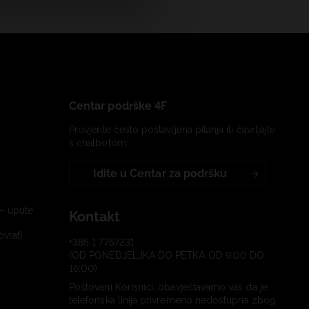
Centar podrške 4F
Provjerite često postavljena pitanja ili čavrljajte
s chatbotom:
Idite u Centar za podršku
– upute
Kontakt
ovrat)
+385 1 7757231
(OD PONEDJELJKA DO PETKA OD 9:00 DO
16:00)
Poštovani Korisnici, obavještavamo vas da je
telefonska linija privremeno nedostupna zbog