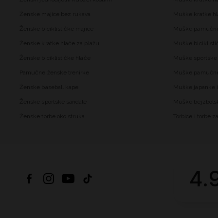
Ženske majice bez rukava
Muške kratke hl
Ženske biciklističke majice
Muške pamučne
Ženske kratke hlače za plažu
Muške biciklisti
Ženske biciklističke hlače
Muške sportske 
Pamučne ženske trenirke
Muške pamučne 
Ženske baseball kape
Muške japanke i
Ženske sportske sandale
Muške bejzbols
Ženske torbe oko struka
Torbice i torbe 
4.