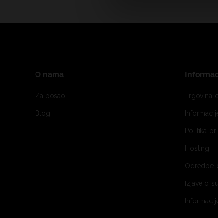
O nama
Informac
Za posao
Trgovina o
Blog
Informaci
Politika pr
Hosting
Odredbe 
Izjave o s
Informacij