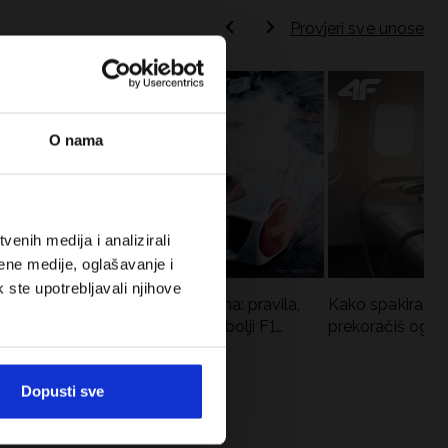
Provjeri sve unose
O nama
enih medija i analizirali
ene medije, oglašavanje i
k ste upotrebljavali njihove
Formula 1 u kratkim hlačama: pravila,
Kako spakirati r
vremena utrka, rekordi i najbolji F1
prekoračiš ogra
vozači
Dopusti sve