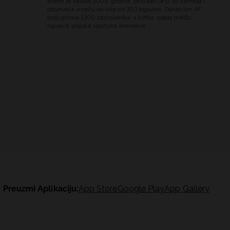
Brend je nastao 2003. godine, prisutan je u 39 zemalja i
obuhvaća mrežu od više od 350 trgovina. Danas tim 4F
broji gotovo 1300 zaposlenika, a tvrtka spada među
najveće poljske sportske brendove.
Preuzmi Aplikaciju:
App Store
Google Play
App Gallery