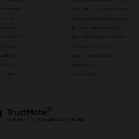
ače za plažu
Majice kratkih rukava za djevojčice
 majice
Kratke trenirka hlače za djevojčice
čke hlače
Majice bez rukava za dječaci
kratke hlače
Kratke hlače za plažu za dječaci
trenirke
Kupaće gaće za dječaci
 natikače
Odjeća za tjelesni odgoj
ke kape
Dječje trenirke
za muškarce
Ruksaci za školu
9
Na temelju
455
recenzije
iz svih vremena