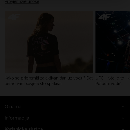
Provjeri sve unose
Kako se pripremiti za aktivan dan uz vodu? Dat
UFC – Što je to i k
ćemo vam savjete što spakirati
Potpuni vodič
O nama
Informacija
Korisnička služba