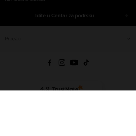
Idite u Centar za podršku
Prečaci
4.9
Na temelju
455
recenzije
iz svih vremena
Preuzmi Aplikaciju:
App Store
Google Play
App Gallery