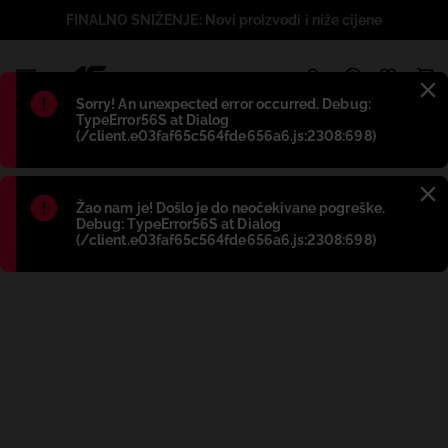
FINALNO SNIŽENJE: Novi proizvodi i niže cijene
1
Błąd
:
Sorry! An unexpected error occurred. Debug:
TypeError56S at Dialog
(/client.e03faf65c564fde656a6.js:2308:698)
Błąd
:
Žao nam je! Došlo je do neočekivane pogreške.
Debug: TypeError56S at Dialog
(/client.e03faf65c564fde656a6.js:2308:698)