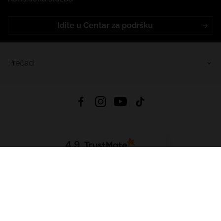
Idite u Centar za podršku
Prečaci
4.9
Na temelju
453
recenzije
iz svih vremena
Preuzmi Aplikaciju:
App Store
Google Play
App Gallery