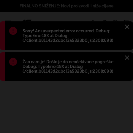
FINALNO SNIŽENJE: Novi proizvodi i niže cijene
1
Błąd
:
Sorry! An unexpected error occurred. Debug:
TypeError18X at Dialog
(/client.b81143d2dbcf3a5323b0.js:2308:698)
Błąd
:
Žao nam je! Došlo je do neočekivane pogreške.
Debug: TypeError18X at Dialog
(/client.b81143d2dbcf3a5323b0.js:2308:698)