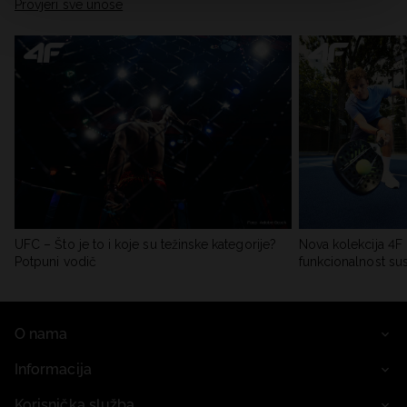
Provjeri sve unose
UFC – Što je to i koje su težinske kategorije?
Nova kolekcija 4F 
Potpuni vodič
funkcionalnost su
O nama
Informacija
Korisnička služba