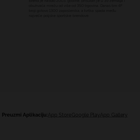
Brend je nastao 2003. godine, prisutan je u 39 zemalja i
obuhvaća mrežu od više od 350 trgovina. Danas tim 4F
broji gotovo 1300 zaposlenika, a tvrtka spada među
najveće poljske sportske brendove.
Preuzmi Aplikaciju:
App Store
Google Play
App Gallery