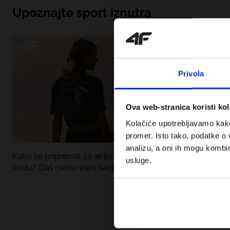
Upoznajte sport iznutra
Privola
Ova web-stranica koristi kol
Kolačiće upotrebljavamo kako 
promet. Isto tako, podatke o 
analizu, a oni ih mogu kombini
Kako se pripremiti za aktivan dan uz
UFC – Što je to i
usluge.
vodu? Dat ćemo vam savjete što
kategorije? Potp
spakirati