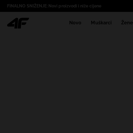
FINALNO SNIŽENJE: Novi proizvodi i niže cijene
Novo
Muškarci
Žen