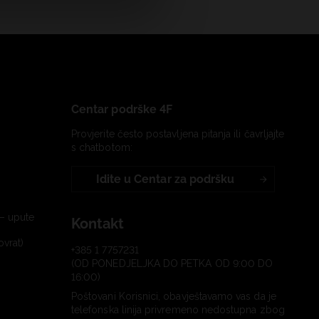
Centar podrške 4F
Provjerite često postavljena pitanja ili čavrljajte
s chatbotom:
Idite u Centar za podršku
– upute
Kontakt
ovrat)
+385 1 7757231
(OD PONEDJELJKA DO PETKA OD 9:00 DO
16:00)
Poštovani Korisnici, obavještavamo vas da je
telefonska linija privremeno nedostupna zbog