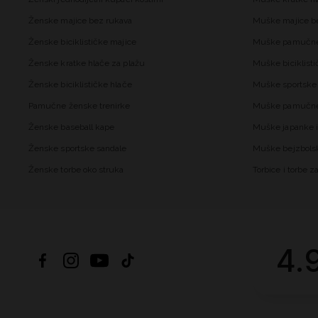
Ženske majice bez rukava
Muške majice b
Ženske biciklističke majice
Muške pamučne
Ženske kratke hlače za plažu
Muške biciklisti
Ženske biciklističke hlače
Muške sportske 
Pamučne ženske trenirke
Muške pamučne 
Ženske baseball kape
Muške japanke i
Ženske sportske sandale
Muške bejzbols
Ženske torbe oko struka
Torbice i torbe 
4.