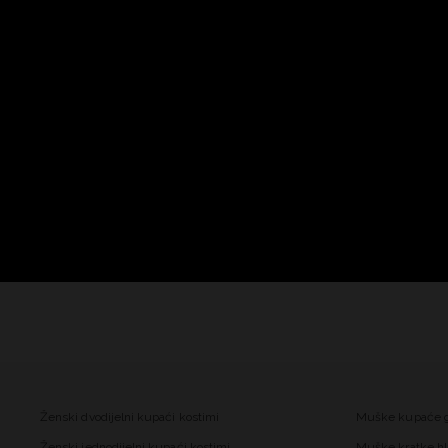
Ženski dvodijelni kupaći kostimi
Muške kupaće 
Ženski jednodijelni kupaći kostimi
Muške kratke hl