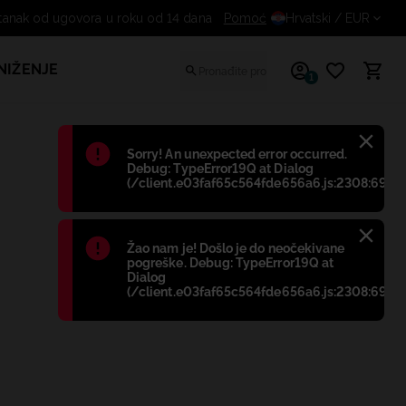
stanak od ugovora u roku od 14 dana
Pomoć
Hrvatski
/ EUR
NIŽENJE
1
Błąd
:
Sorry! An unexpected error occurred.
Debug: TypeError19Q at Dialog
(/client.e03faf65c564fde656a6.js:2308:698)
Błąd
:
Žao nam je! Došlo je do neočekivane
pogreške. Debug: TypeError19Q at
Dialog
(/client.e03faf65c564fde656a6.js:2308:698)