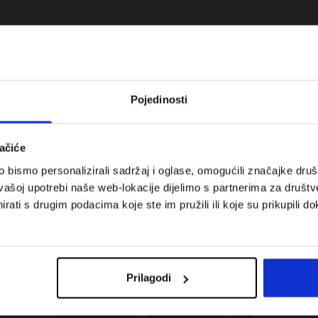
Pojedinosti
ačiće
bismo personalizirali sadržaj i oglase, omogućili značajke društv
vašoj upotrebi naše web-lokacije dijelimo s partnerima za društv
rati s drugim podacima koje ste im pružili ili koje su prikupili do
 koje su težinske
Nova kolekcija 4F za tenis i padel.
uni vodič
Sportska funkcionalnost susreće
moderan stil.
Prilagodi
Troškovi isporuke
Pronaći trgovinu
B2B