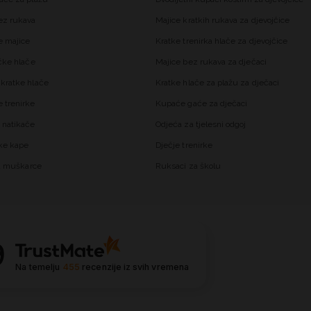
ez rukava
Majice kratkih rukava za djevojčice
 majice
Kratke trenirka hlače za djevojčice
čke hlače
Majice bez rukava za dječaci
kratke hlače
Kratke hlače za plažu za dječaci
trenirke
Kupaće gaće za dječaci
 natikače
Odjeća za tjelesni odgoj
ke kape
Dječje trenirke
za muškarce
Ruksaci za školu
9
Na temelju
455
recenzije
iz svih vremena