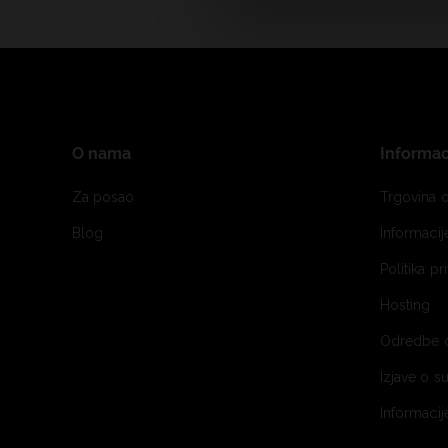
O nama
Informac
Za posao
Trgovina o
Blog
Informaci
Politika pr
Hosting
Odredbe 
Izjave o s
Informacij