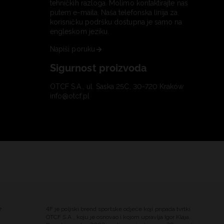
tehničkih razloga. Molimo kontaktirajte nas
putem e-maila. Naša telefonska linija za
korisničku podršku dostupna je samo na
engleskom jeziku.
Napiši poruku
Sigurnost proizvoda
OTCF S.A., ul. Saska 25C, 30-720 Kraków
info@otcf.pl
e
4F je poljski brend sportske odjeće koji pripada tvrtki
OTCF S.A., koju je osnovao i kojom upravlja Igor Klaja.