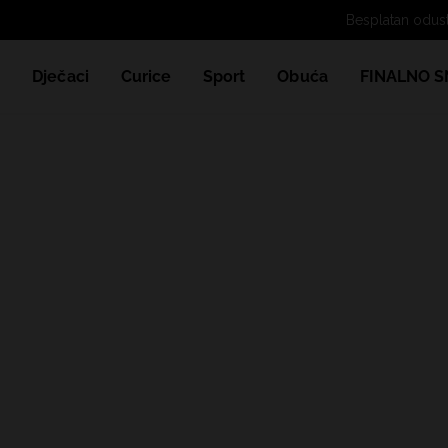
Besplatan odu
e
Dječaci
Curice
Sport
Obuća
FINALNO S