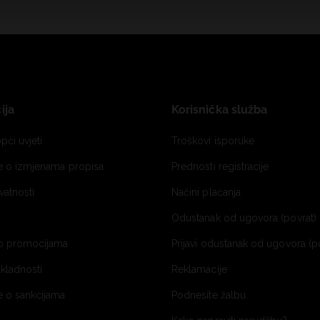
ija
Korisnička služba
pći uvjeti
Troškovi isporuke
je o izmjenama propisa
Prednosti registracije
ivatnosti
Načini plaćanja
Odustanak od ugovora (povrat) 
o promocijama
Prijavi odustanak od ugovora (p
ukladnosti
Reklamacije
e o sankcijama
Podnesite žalbu