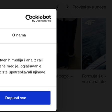
Provjeri sve unose
O nama
enih medija i analizirali
ene medije, oglašavanje i
k ste upotrebljavali njihove
Koje cipele nositi za tjelesni odgoj –
Formula 1 u krat
dilema za roditelje i djecu
vremena utrka, re
vozači
Dopusti sve