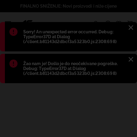
FINALNO SNIŽENJE: Novi proizvodi i niže cijene
1
Błąd
:
Sorry! An unexpected error occurred. Debug:
TypeError37D at Dialog
(/client.b81143d2dbcf3a5323b0.js:2308:698)
Błąd
:
Žao nam je! Došlo je do neočekivane pogreške.
Debug: TypeError37D at Dialog
(/client.b81143d2dbcf3a5323b0.js:2308:698)