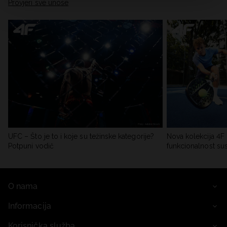
Provjeri sve unose
UFC – Što je to i koje su težinske kategorije?
Nova kolekcija 4F 
Potpuni vodič
funkcionalnost su
O nama
Informacija
Korisnička služba