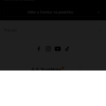
Idite u Centar za podršku
Prečaci
4.9
Na temelju
455
recenzije
iz svih vremena
Preuzmi Aplikaciju:
App Store
Google Play
App Gallery