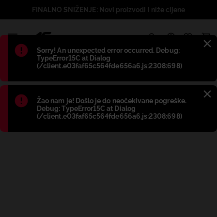
FINALNO SNIŽENJE: Novi proizvodi i niže cijene
1
Błąd
:
Sorry! An unexpected error occurred. Debug:
TypeError15C at Dialog
(/client.e03faf65c564fde656a6.js:2308:698)
Błąd
:
Žao nam je! Došlo je do neočekivane pogreške.
Debug: TypeError15C at Dialog
(/client.e03faf65c564fde656a6.js:2308:698)