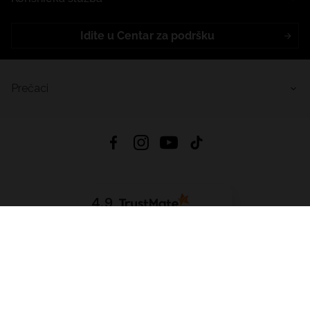
Idite u Centar za podršku
Prečaci
4.9
Na temelju
456
recenzije
iz svih vremena
Preuzmi Aplikaciju:
App Store
Google Play
App Gallery