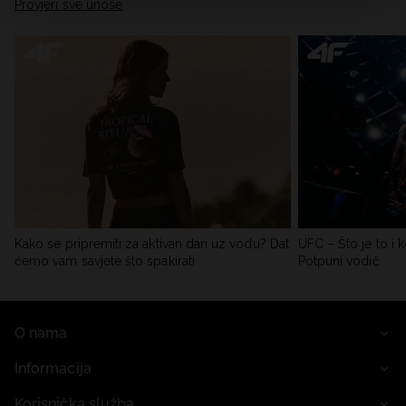
Provjeri sve unose
Kako se pripremiti za aktivan dan uz vodu? Dat
UFC – Što je to i k
ćemo vam savjete što spakirati
Potpuni vodič
O nama
Informacija
Korisnička služba