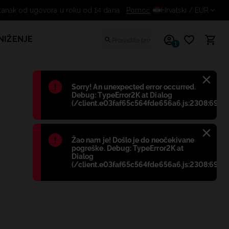
Besplatan odustanak od ugovora u roku od 14 dana
Pomoć
Hrvatski
/ EUR
NIŽENJE
1
Błąd
:
Sorry! An unexpected error occurred.
Debug: TypeError2K at Dialog
(/client.e03faf65c564fde656a6.js:2308:698)
Błąd
:
Žao nam je! Došlo je do neočekivane
pogreške. Debug: TypeError2K at
Dialog
(/client.e03faf65c564fde656a6.js:2308:698)