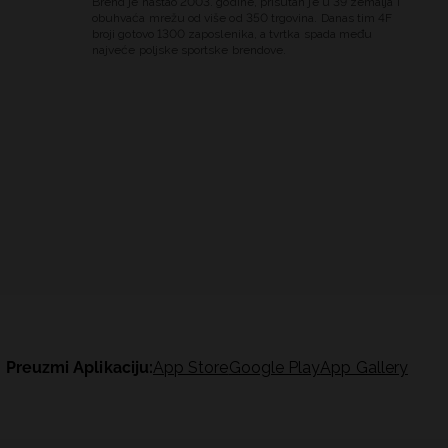
Brend je nastao 2003. godine, prisutan je u 39 zemalja i
obuhvaća mrežu od više od 350 trgovina. Danas tim 4F
broji gotovo 1300 zaposlenika, a tvrtka spada među
najveće poljske sportske brendove.
Preuzmi Aplikaciju:
App Store
Google Play
App Gallery