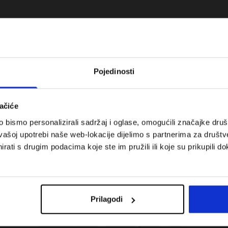
Pojedinosti
ačiće
bismo personalizirali sadržaj i oglase, omogućili značajke društv
vašoj upotrebi naše web-lokacije dijelimo s partnerima za društv
rati s drugim podacima koje ste im pružili ili koje su prikupili do
 koje su težinske
Nova kolekcija 4F za tenis i padel.
uni vodič
Sportska funkcionalnost susreće
moderan stil.
Prilagodi
Troškovi isporuke
Pronaći trgovinu
B2B