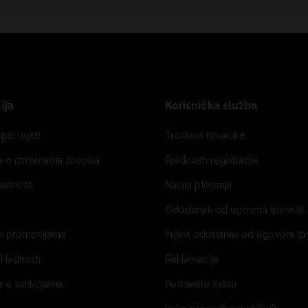
ija
Korisnička služba
pći uvjeti
Troškovi isporuke
je o izmjenama propisa
Prednosti registracije
ivatnosti
Načini plaćanja
Odustanak od ugovora (povrat) 
o promocijama
Prijavi odustanak od ugovora (p
ukladnosti
Reklamacije
e o sankcijama
Podnesite žalbu