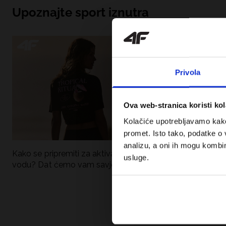
Upoznajte sport iznutra
Privola
Ova web-stranica koristi kol
Kolačiće upotrebljavamo kako 
promet. Isto tako, podatke o 
analizu, a oni ih mogu kombini
Kako se pripremiti za aktivan dan uz
UFC – Što je to i
usluge.
vodu? Dat ćemo vam savjete što
kategorije? Potp
spakirati