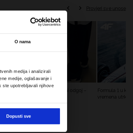
Provjeri sve unose
O nama
enih medija i analizirali
ene medije, oglašavanje i
k ste upotrebljavali njihove
Koje cipele nositi za tjelesni odgoj –
Formula 1 u krat
dilema za roditelje i djecu
vremena utrka, re
vozači
Dopusti sve