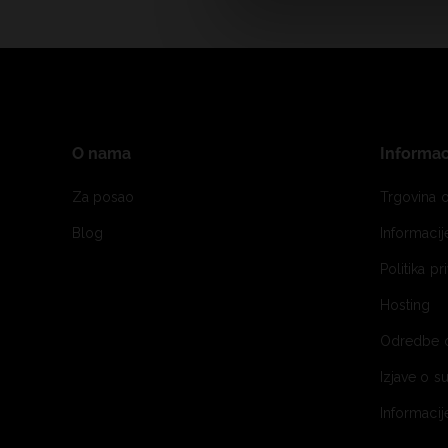
O nama
Informac
Za posao
Trgovina o
Blog
Informaci
Politika pr
Hosting
Odredbe 
Izjave o s
Informacij