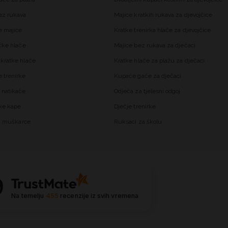
ez rukava
Majice kratkih rukava za djevojčice
 majice
Kratke trenirka hlače za djevojčice
čke hlače
Majice bez rukava za dječaci
kratke hlače
Kratke hlače za plažu za dječaci
trenirke
Kupaće gaće za dječaci
 natikače
Odjeća za tjelesni odgoj
ke kape
Dječje trenirke
za muškarce
Ruksaci za školu
9
Na temelju
455
recenzije
iz svih vremena