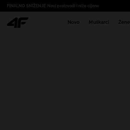
FINALNO SNIŽENJE: Novi proizvodi i niže cijene
Novo
Muškarci
Žen