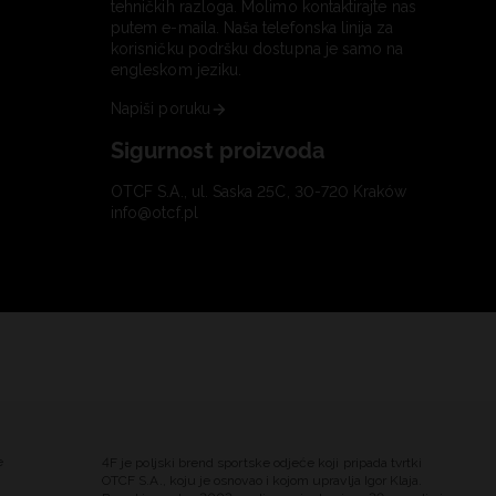
tehničkih razloga. Molimo kontaktirajte nas
putem e-maila. Naša telefonska linija za
korisničku podršku dostupna je samo na
engleskom jeziku.
Napiši poruku
Sigurnost proizvoda
OTCF S.A., ul. Saska 25C, 30-720 Kraków
info@otcf.pl
e
4F je poljski brend sportske odjeće koji pripada tvrtki
OTCF S.A., koju je osnovao i kojom upravlja Igor Klaja.