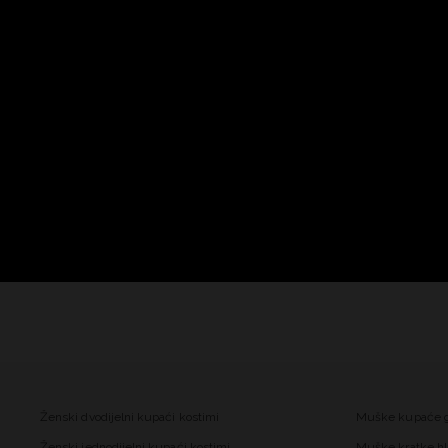
Ženski dvodijelni kupaći kostimi
Muške kupaće 
Ženski jednodijelni kupaći kostimi
Muške kratke hl