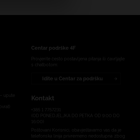
Centar podrške 4F
Provjerite često postavljena pitanja ili čavrljajte
s chatbotom:
Idite u Centar za podršku
– upute
Kontakt
ovrat)
+385 1 7757231
(OD PONEDJELJKA DO PETKA OD 9:00 DO
16:00)
Poštovani Korisnici, obavještavamo vas da je
telefonska linija privremeno nedostupna zbog