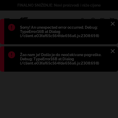
FINALNO SNIŽENJE: Novi proizvodi i niže cijene
1
Błąd
:
Sorry! An unexpected error occurred. Debug:
TypeError16B at Dialog
(/client.e03faf65c564fde656a6.js:2308:698)
Błąd
:
Žao nam je! Došlo je do neočekivane pogreške.
Debug: TypeError16B at Dialog
(/client.e03faf65c564fde656a6.js:2308:698)