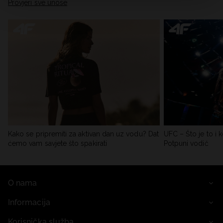
Provjeri sve unose
Kako se pripremiti za aktivan dan uz vodu? Dat
UFC – Što je to i k
ćemo vam savjete što spakirati
Potpuni vodič
O nama
Informacija
Korisnička služba