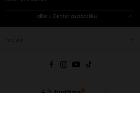
Idite u Centar za podršku
Prečaci
4.9
Na temelju
455
recenzije
iz svih vremena
Preuzmi Aplikaciju:
App Store
Google Play
App Gallery