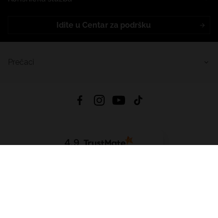
Idite u Centar za podršku
Prečaci
4.9
Na temelju
455
recenzije
iz svih vremena
Preuzmi Aplikaciju:
App Store
Google Play
App Gallery