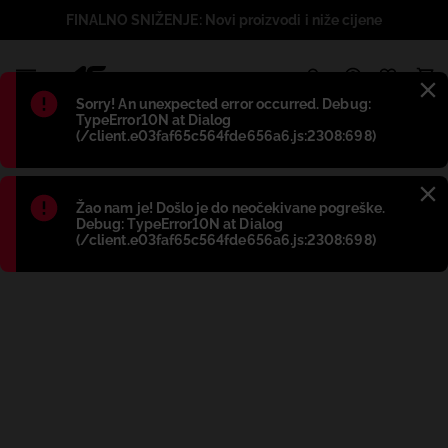
FINALNO SNIŽENJE: Novi proizvodi i niže cijene
1
Błąd
:
Sorry! An unexpected error occurred. Debug:
TypeError10N at Dialog
(/client.e03faf65c564fde656a6.js:2308:698)
Błąd
:
Žao nam je! Došlo je do neočekivane pogreške.
Debug: TypeError10N at Dialog
(/client.e03faf65c564fde656a6.js:2308:698)