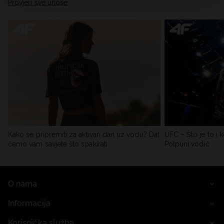
Provjeri sve unose
Kako se pripremiti za aktivan dan uz vodu? Dat
UFC – Što je to i k
ćemo vam savjete što spakirati
Potpuni vodič
O nama
Informacija
Korisnička služba