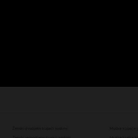
Ženski dvodijelni kupaći kostimi
Muške kupaće 
Ženski jednodijelni kupaći kostimi
Muške kratke hl