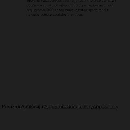
Brend je nastao 2003. godine, prisutan je u 39 zemalja i
obuhvaća mrežu od više od 350 trgovina. Danas tim 4F
broji gotovo 1300 zaposlenika, a tvrtka spada među
najveće poljske sportske brendove.
Preuzmi Aplikaciju:
App Store
Google Play
App Gallery