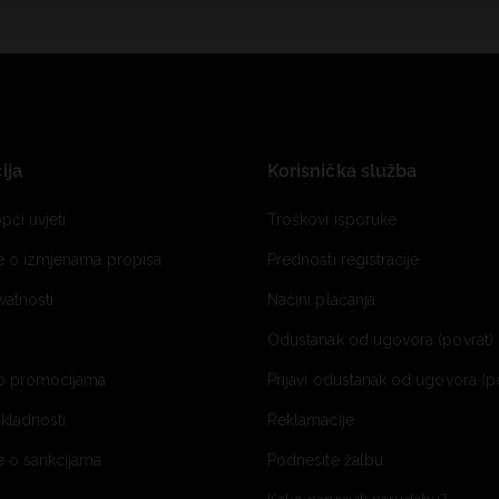
ija
Korisnička služba
pći uvjeti
Troškovi isporuke
je o izmjenama propisa
Prednosti registracije
ivatnosti
Načini plaćanja
Odustanak od ugovora (povrat) 
o promocijama
Prijavi odustanak od ugovora (p
ukladnosti
Reklamacije
e o sankcijama
Podnesite žalbu