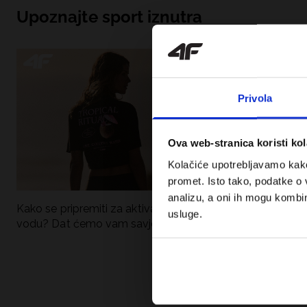
Upoznajte sport iznutra
Privola
Ova web-stranica koristi kol
Kolačiće upotrebljavamo kako 
promet. Isto tako, podatke o 
analizu, a oni ih mogu kombini
Kako se pripremiti za aktivan dan uz
UFC – Što je to i
usluge.
vodu? Dat ćemo vam savjete što
kategorije? Potp
spakirati