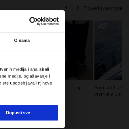
Provjeri sve unose
O nama
enih medija i analizirali
ene medije, oglašavanje i
k ste upotrebljavali njihove
Koje cipele nositi za tjelesni odgoj –
Formula 1 u krat
dilema za roditelje i djecu
vremena utrka, re
vozači
Dopusti sve