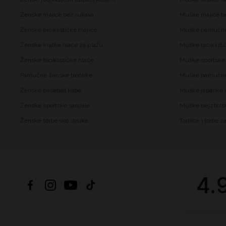
Ženske majice bez rukava
Muške majice b
Ženske biciklističke majice
Muške pamučne
Ženske kratke hlače za plažu
Muške biciklisti
Ženske biciklističke hlače
Muške sportske 
Pamučne ženske trenirke
Muške pamučne 
Ženske baseball kape
Muške japanke i
Ženske sportske sandale
Muške bejzbols
Ženske torbe oko struka
Torbice i torbe 
4.