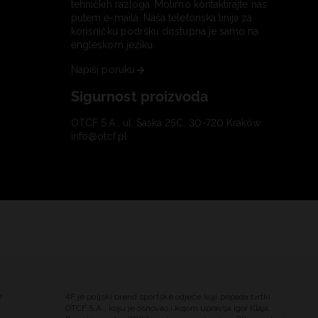
tehničkih razloga. Molimo kontaktirajte nas
putem e-maila. Naša telefonska linija za
korisničku podršku dostupna je samo na
engleskom jeziku.
Napiši poruku
Sigurnost proizvoda
OTCF S.A., ul. Saska 25C, 30-720 Kraków
info@otcf.pl
e
4F je poljski brend sportske odjeće koji pripada tvrtki
OTCF S.A., koju je osnovao i kojom upravlja Igor Klaja.