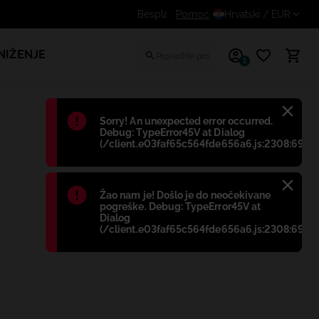
Dodatni popust za prijavljene kupce
Pomoć
Hrvatski
/ EUR
NIŽENJE
1
Błąd
:
Sorry! An unexpected error occurred.
Debug: TypeError45V at Dialog
(/client.e03faf65c564fde656a6.js:2308:698)
Błąd
:
Žao nam je! Došlo je do neočekivane
pogreške. Debug: TypeError45V at
Dialog
(/client.e03faf65c564fde656a6.js:2308:698)