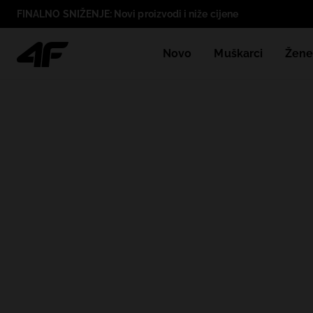
FINALNO SNIŽENJE: Novi proizvodi i niže cijene
Novo
Muškarci
Žen