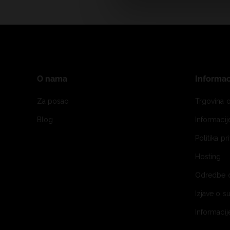
O nama
Informac
Za posao
Trgovina o
Blog
Informaci
Politika pr
Hosting
Odredbe 
Izjave o s
Informacij