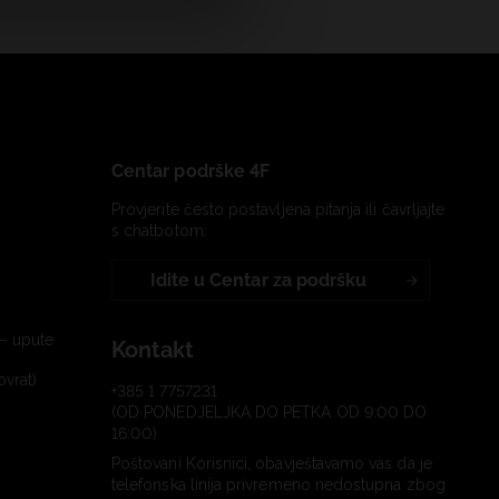
Centar podrške 4F
Provjerite često postavljena pitanja ili čavrljajte
s chatbotom:
Idite u Centar za podršku
– upute
Kontakt
ovrat)
+385 1 7757231
(OD PONEDJELJKA DO PETKA OD 9:00 DO
16:00)
Poštovani Korisnici, obavještavamo vas da je
telefonska linija privremeno nedostupna zbog