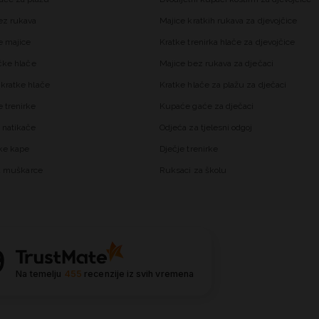
ez rukava
Majice kratkih rukava za djevojčice
 majice
Kratke trenirka hlače za djevojčice
čke hlače
Majice bez rukava za dječaci
kratke hlače
Kratke hlače za plažu za dječaci
trenirke
Kupaće gaće za dječaci
 natikače
Odjeća za tjelesni odgoj
ke kape
Dječje trenirke
za muškarce
Ruksaci za školu
9
Na temelju
455
recenzije
iz svih vremena