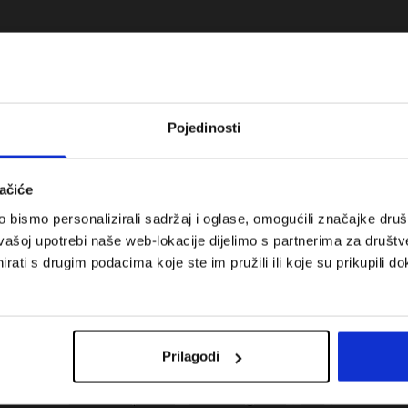
Pojedinosti
ačiće
bismo personalizirali sadržaj i oglase, omogućili značajke društv
vašoj upotrebi naše web-lokacije dijelimo s partnerima za društv
rati s drugim podacima koje ste im pružili ili koje su prikupili do
 koje su težinske
Nova kolekcija 4F za tenis i padel.
uni vodič
Sportska funkcionalnost susreće
moderan stil.
Prilagodi
Troškovi isporuke
Pronaći trgovinu
B2B