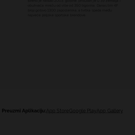
Brend je nastao 2003. godine, prisutan je u 39 zemalja i
obuhvaća mrežu od više od 350 trgovina. Danas tim 4F
broji gotovo 1300 zaposlenika, a tvrtka spada među
najveće poljske sportske brendove.
Preuzmi Aplikaciju:
App Store
Google Play
App Gallery