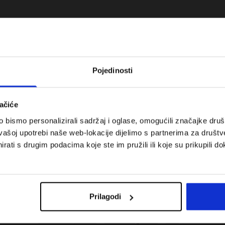
Pojedinosti
ačiće
bismo personalizirali sadržaj i oglase, omogućili značajke društv
vašoj upotrebi naše web-lokacije dijelimo s partnerima za društv
rati s drugim podacima koje ste im pružili ili koje su prikupili do
 koje su težinske
Nova kolekcija 4F za tenis i padel.
uni vodič
Sportska funkcionalnost susreće
moderan stil.
Prilagodi
Troškovi isporuke
Pronaći trgovinu
B2B