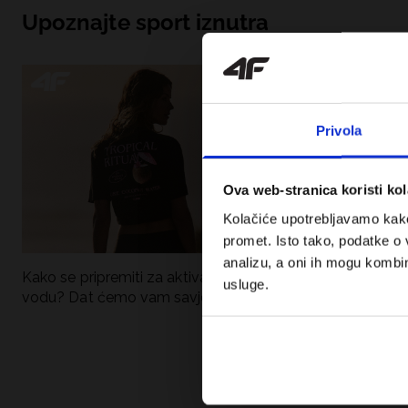
Upoznajte sport iznutra
Privola
Ova web-stranica koristi kol
Kolačiće upotrebljavamo kako 
promet. Isto tako, podatke o 
analizu, a oni ih mogu kombini
Kako se pripremiti za aktivan dan uz
UFC – Što je to i
usluge.
vodu? Dat ćemo vam savjete što
kategorije? Potp
spakirati