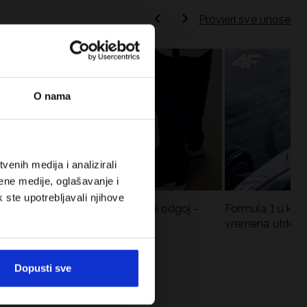
Provjeri sve unose
O nama
enih medija i analizirali
ene medije, oglašavanje i
k ste upotrebljavali njihove
Koje cipele nositi za tjelesni odgoj –
Formula 1 u krat
dilema za roditelje i djecu
vremena utrka, re
vozači
Dopusti sve