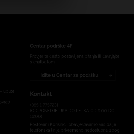
Centar podrške 4F
Provjerite često postavljena pitanja ili čavrljajte
s chatbotom:
Idite u Centar za podršku
– upute
Kontakt
ovrat)
+385 1 7757231
(OD PONEDJELJKA DO PETKA OD 9:00 DO
16:00)
Poštovani Korisnici, obavještavamo vas da je
telefonska linija privremeno nedostupna zbog