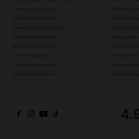
Ženske majice bez rukava
Muške majice b
Ženske biciklističke majice
Muške pamučne
Ženske kratke hlače za plažu
Muške biciklisti
Ženske biciklističke hlače
Muške sportske 
Pamučne ženske trenirke
Muške pamučne 
Ženske baseball kape
Muške japanke i
Ženske sportske sandale
Muške bejzbols
Ženske torbe oko struka
Torbice i torbe 
4.