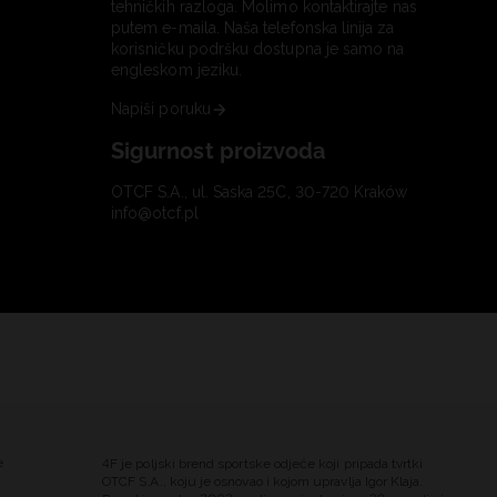
tehničkih razloga. Molimo kontaktirajte nas
putem e-maila. Naša telefonska linija za
korisničku podršku dostupna je samo na
engleskom jeziku.
Napiši poruku
Sigurnost proizvoda
OTCF S.A., ul. Saska 25C, 30-720 Kraków
info@otcf.pl
e
4F je poljski brend sportske odjeće koji pripada tvrtki
OTCF S.A., koju je osnovao i kojom upravlja Igor Klaja.