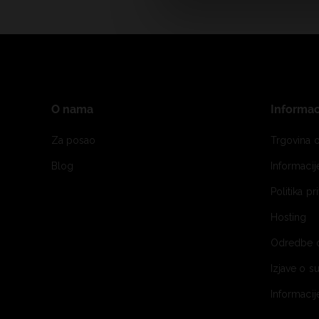
O nama
Informac
Za posao
Trgovina o
Blog
Informaci
Politika pr
Hosting
Odredbe 
Izjave o s
Informacij