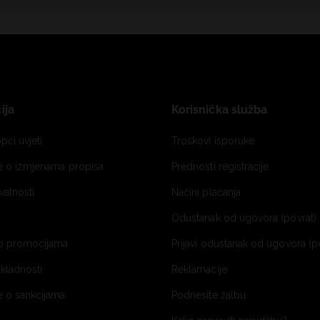
ija
Korisnička služba
pći uvjeti
Troškovi isporuke
je o izmjenama propisa
Prednosti registracije
ivatnosti
Načini plaćanja
Odustanak od ugovora (povrat) 
o promocijama
Prijavi odustanak od ugovora (p
ukladnosti
Reklamacije
e o sankcijama
Podnesite žalbu