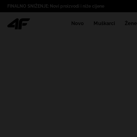
FINALNO SNIŽENJE: Novi proizvodi i niže cijene
Novo
Muškarci
Žen