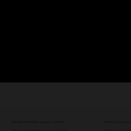
Ženski dvodijelni kupaći kostimi
Muške kupaće 
Ženski jednodijelni kupaći kostimi
Muške kratke hl