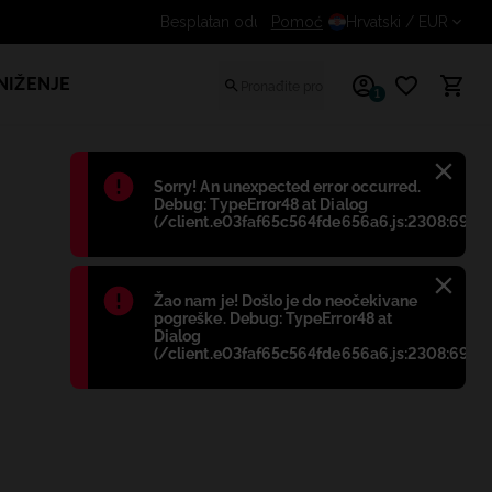
Dodatni popust za prijavljene 
Pomoć
Hrvatski
/ EUR
NIŽENJE
1
Błąd
:
Sorry! An unexpected error occurred.
Debug: TypeError48 at Dialog
(/client.e03faf65c564fde656a6.js:2308:698)
Błąd
:
Žao nam je! Došlo je do neočekivane
pogreške. Debug: TypeError48 at
Dialog
(/client.e03faf65c564fde656a6.js:2308:698)