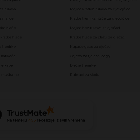
ez rukava
Majice kratkih rukava za djevojčice
 majice
Kratke trenirka hlače za djevojčice
čke hlače
Majice bez rukava za dječaci
kratke hlače
Kratke hlače za plažu za dječaci
trenirke
Kupaće gaće za dječaci
 natikače
Odjeća za tjelesni odgoj
ke kape
Dječje trenirke
za muškarce
Ruksaci za školu
9
Na temelju
455
recenzije
iz svih vremena