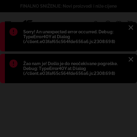
FINALNO SNIŽENJE: Novi proizvodi i niže cijene
1
Błąd
:
Sorry! An unexpected error occurred. Debug:
TypeError40Y at Dialog
(/client.e03faf65c564fde656a6.js:2308:698)
Błąd
:
Žao nam je! Došlo je do neočekivane pogreške.
Debug: TypeError40Y at Dialog
(/client.e03faf65c564fde656a6.js:2308:698)