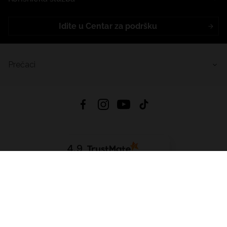
Idite u Centar za podršku
Prečaci
4.9
Na temelju
455
recenzije
iz svih vremena
Preuzmi Aplikaciju:
App Store
Google Play
App Gallery