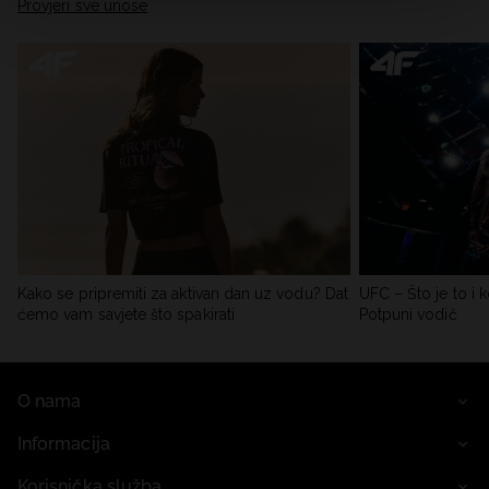
Provjeri sve unose
Kako se pripremiti za aktivan dan uz vodu? Dat
UFC – Što je to i k
ćemo vam savjete što spakirati
Potpuni vodič
O nama
Informacija
Korisnička služba