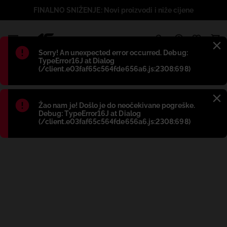
FINALNO SNIŽENJE: Novi proizvodi i niže cijene
1
Błąd
:
Sorry! An unexpected error occurred. Debug:
TypeError16J at Dialog
(/client.e03faf65c564fde656a6.js:2308:698)
Błąd
:
Žao nam je! Došlo je do neočekivane pogreške.
Debug: TypeError16J at Dialog
(/client.e03faf65c564fde656a6.js:2308:698)