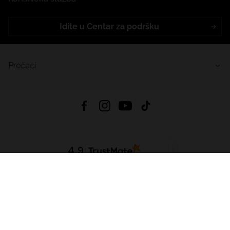
Idite u Centar za podršku
Prečaci
4.9
Na temelju
455
recenzije
iz svih vremena
Preuzmi Aplikaciju:
App Store
Google Play
App Gallery