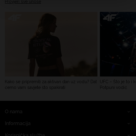
Provjeri sve unose
Kako se pripremiti za aktivan dan uz vodu? Dat
UFC – Što je to i k
ćemo vam savjete što spakirati
Potpuni vodič
O nama
Informacija
Korisnička služba