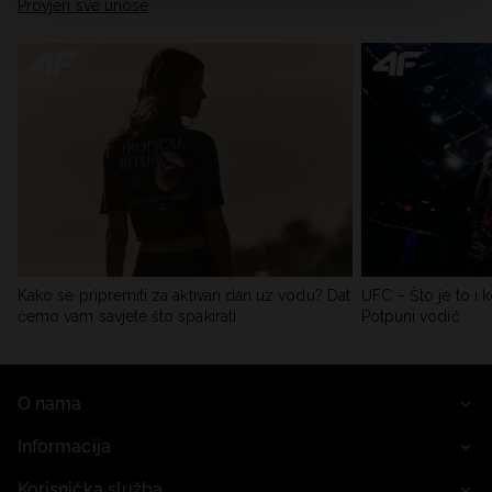
Provjeri sve unose
Kako se pripremiti za aktivan dan uz vodu? Dat
UFC – Što je to i k
ćemo vam savjete što spakirati
Potpuni vodič
O nama
Informacija
Korisnička služba