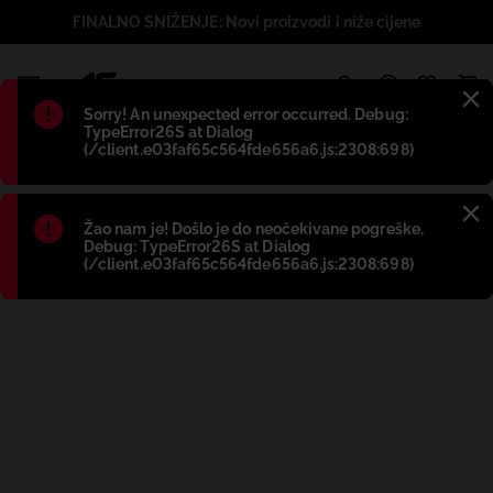
FINALNO SNIŽENJE: Novi proizvodi i niže cijene
1
Błąd
:
Sorry! An unexpected error occurred. Debug:
TypeError26S at Dialog
(/client.e03faf65c564fde656a6.js:2308:698)
Błąd
:
Žao nam je! Došlo je do neočekivane pogreške.
Debug: TypeError26S at Dialog
(/client.e03faf65c564fde656a6.js:2308:698)