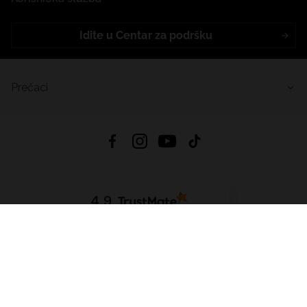
Idite u Centar za podršku
Prečaci
4.9
Na temelju
455
recenzije
iz svih vremena
Preuzmi Aplikaciju:
App Store
Google Play
App Gallery