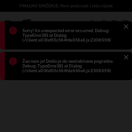
FINALNO SNIŽENJE: Novi proizvodi i niže cijene
1
Błąd
:
Sorry! An unexpected error occurred. Debug:
TypeError381 at Dialog
(/client.e03faf65c564fde656a6.js:2308:698)
Błąd
:
Žao nam je! Došlo je do neočekivane pogreške.
Debug: TypeError381 at Dialog
(/client.e03faf65c564fde656a6.js:2308:698)