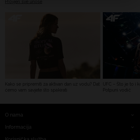
Provjeri sve unose
Kako se pripremiti za aktivan dan uz vodu? Dat
UFC – Što je to i k
ćemo vam savjete što spakirati
Potpuni vodič
O nama
Informacija
Korisnička služba