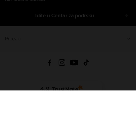
Idite u Centar za podršku
Prečaci
4.9
Na temelju
456
recenzije
iz svih vremena
Preuzmi Aplikaciju:
App Store
Google Play
App Gallery