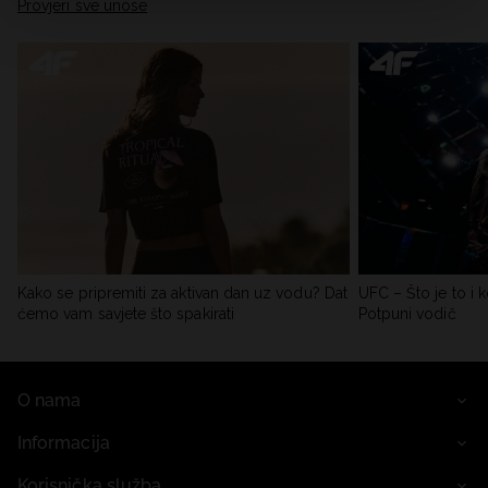
Provjeri sve unose
Kako se pripremiti za aktivan dan uz vodu? Dat
UFC – Što je to i k
ćemo vam savjete što spakirati
Potpuni vodič
O nama
Informacija
Korisnička služba