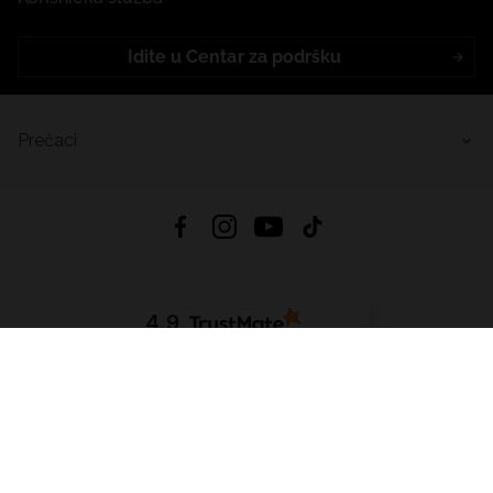
Idite u Centar za podršku
Prečaci
4.9
Na temelju
455
recenzije
iz svih vremena
Preuzmi Aplikaciju:
App Store
Google Play
App Gallery