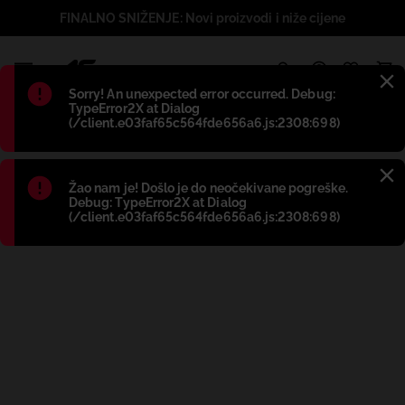
FINALNO SNIŽENJE: Novi proizvodi i niže cijene
1
Błąd
:
Sorry! An unexpected error occurred. Debug:
TypeError2X at Dialog
(/client.e03faf65c564fde656a6.js:2308:698)
Błąd
:
Žao nam je! Došlo je do neočekivane pogreške.
Debug: TypeError2X at Dialog
(/client.e03faf65c564fde656a6.js:2308:698)