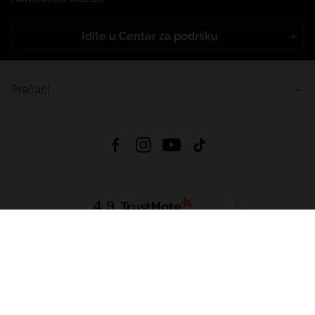
Idite u Centar za podršku
Prečaci
4.9
Na temelju
455
recenzije
iz svih vremena
Preuzmi Aplikaciju:
App Store
Google Play
App Gallery