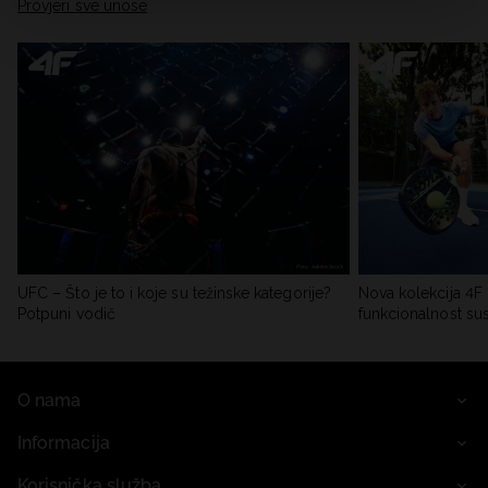
Provjeri sve unose
UFC – Što je to i koje su težinske kategorije?
Nova kolekcija 4F 
Potpuni vodič
funkcionalnost su
O nama
Informacija
Korisnička služba