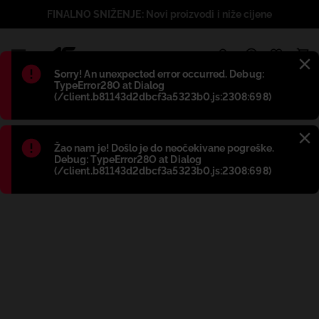
FINALNO SNIŽENJE: Novi proizvodi i niže cijene
1
Błąd
:
Sorry! An unexpected error occurred. Debug:
TypeError28O at Dialog
(/client.b81143d2dbcf3a5323b0.js:2308:698)
Błąd
:
Žao nam je! Došlo je do neočekivane pogreške.
Debug: TypeError28O at Dialog
(/client.b81143d2dbcf3a5323b0.js:2308:698)