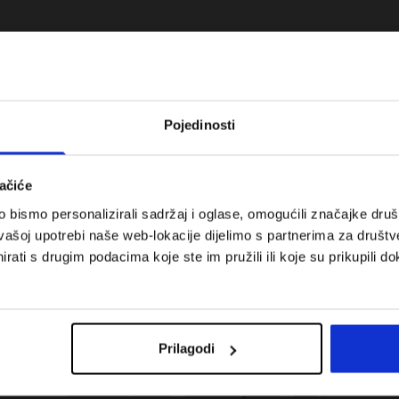
Pojedinosti
ačiće
bismo personalizirali sadržaj i oglase, omogućili značajke društv
vašoj upotrebi naše web-lokacije dijelimo s partnerima za društv
rati s drugim podacima koje ste im pružili ili koje su prikupili do
 koje su težinske
Nova kolekcija 4F za tenis i padel.
uni vodič
Sportska funkcionalnost susreće
moderan stil.
Prilagodi
Troškovi isporuke
Pronaći trgovinu
B2B