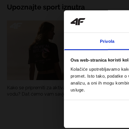
Upoznajte sport iznutra
Privola
Ova web-stranica koristi kol
Kolačiće upotrebljavamo kako 
promet. Isto tako, podatke o 
analizu, a oni ih mogu kombini
Kako se pripremiti za aktivan dan uz
UFC – Što je to i
usluge.
vodu? Dat ćemo vam savjete što
kategorije? Potp
spakirati