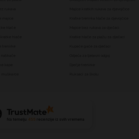
ez rukava
Majice kratkih rukava za djevojčice
 majice
Kratke trenirka hlače za djevojčice
čke hlače
Majice bez rukava za dječaci
kratke hlače
Kratke hlače za plažu za dječaci
trenirke
Kupaće gaće za dječaci
 natikače
Odjeća za tjelesni odgoj
ke kape
Dječje trenirke
za muškarce
Ruksaci za školu
9
Na temelju
455
recenzije
iz svih vremena