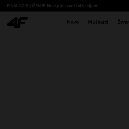
FINALNO SNIŽENJE: Novi proizvodi i niže cijene
Novo
Muškarci
Žen