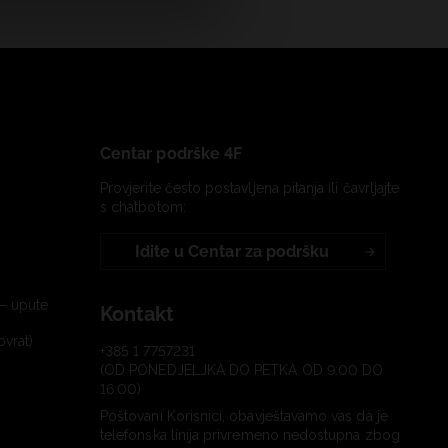
Centar podrške 4F
Provjerite često postavljena pitanja ili čavrljajte
s chatbotom:
Idite u Centar za podršku
– upute
Kontakt
ovrat)
+385 1 7757231
(OD PONEDJELJKA DO PETKA OD 9:00 DO
16:00)
Poštovani Korisnici, obavještavamo vas da je
telefonska linija privremeno nedostupna zbog