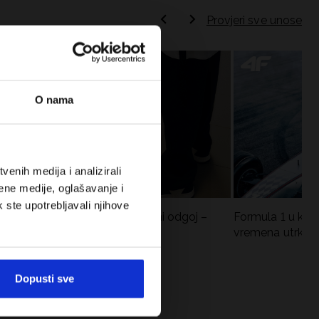
Provjeri sve unose
O nama
enih medija i analizirali
ene medije, oglašavanje i
k ste upotrebljavali njihove
Koje cipele nositi za tjelesni odgoj –
Formula 1 u krat
dilema za roditelje i djecu
vremena utrka, re
vozači
Dopusti sve