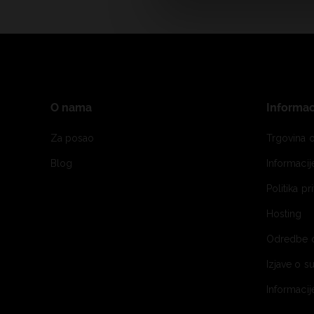
O nama
Informac
Za posao
Trgovina o
Blog
Informaci
Politika pr
Hosting
Odredbe 
Izjave o s
Informacij