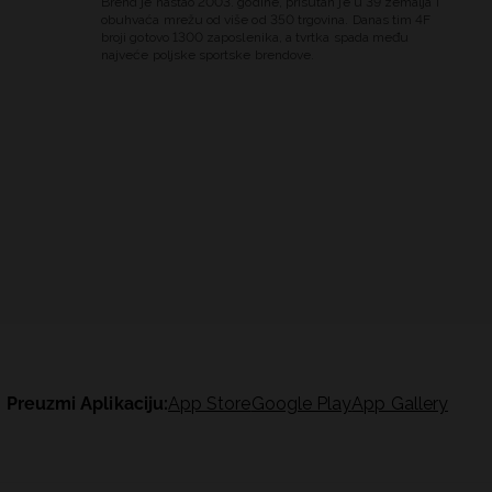
Brend je nastao 2003. godine, prisutan je u 39 zemalja i
obuhvaća mrežu od više od 350 trgovina. Danas tim 4F
broji gotovo 1300 zaposlenika, a tvrtka spada među
najveće poljske sportske brendove.
Preuzmi Aplikaciju:
App Store
Google Play
App Gallery