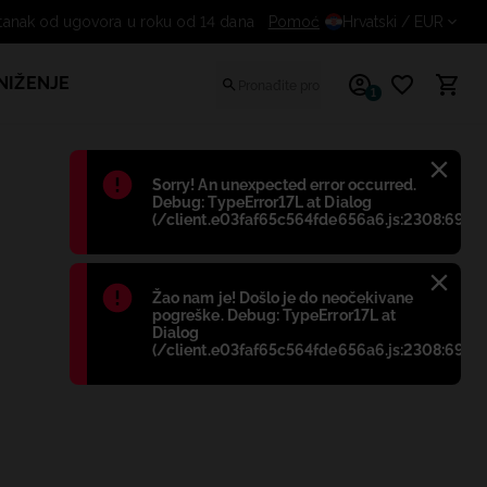
Besplatan odustanak od ugovora u roku
Pomoć
Hrvatski
/ EUR
NIŽENJE
1
Błąd
:
Sorry! An unexpected error occurred.
Debug: TypeError17L at Dialog
(/client.e03faf65c564fde656a6.js:2308:698)
Błąd
:
Žao nam je! Došlo je do neočekivane
pogreške. Debug: TypeError17L at
Dialog
(/client.e03faf65c564fde656a6.js:2308:698)