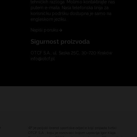
tehničkih razloga. Molimo kontaktirajte nas
putem e-maila. Naša telefonska linija za
korisničku podršku dostupna je samo na
engleskom jeziku.
Napiši poruku
Sigurnost proizvoda
OTCF S.A., ul. Saska 25C, 30-720 Kraków
info@otcf.pl
e
4F je poljski brend sportske odjeće koji pripada tvrtki
OTCF S.A., koju je osnovao i kojom upravlja Igor Klaja.