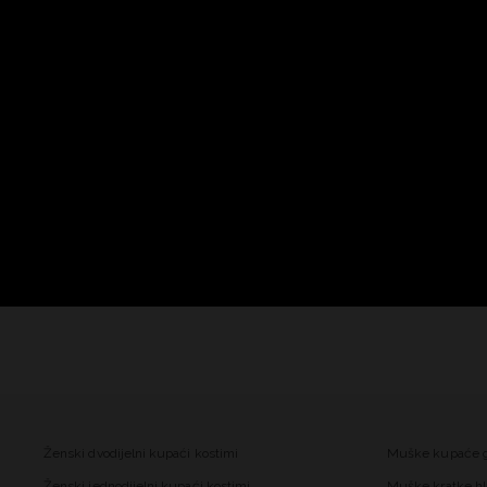
Ženski dvodijelni kupaći kostimi
Muške kupaće 
Ženski jednodijelni kupaći kostimi
Muške kratke hl