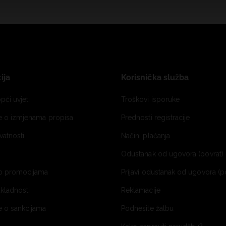
ija
Korisnička služba
pći uvjeti
Troškovi isporuke
je o izmjenama propisa
Prednosti registracije
ivatnosti
Načini plaćanja
Odustanak od ugovora (povrat) 
o promocijama
Prijavi odustanak od ugovora (p
ukladnosti
Reklamacije
e o sankcijama
Podnesite žalbu