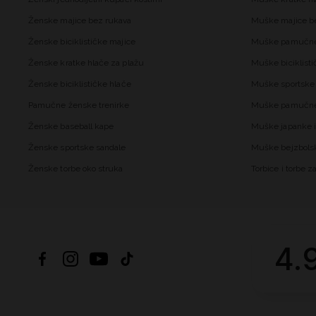
Ženske majice bez rukava
Muške majice b
Ženske biciklističke majice
Muške pamučne
Ženske kratke hlače za plažu
Muške biciklisti
Ženske biciklističke hlače
Muške sportske 
Pamučne ženske trenirke
Muške pamučne 
Ženske baseball kape
Muške japanke i
Ženske sportske sandale
Muške bejzbols
Ženske torbe oko struka
Torbice i torbe 
4.