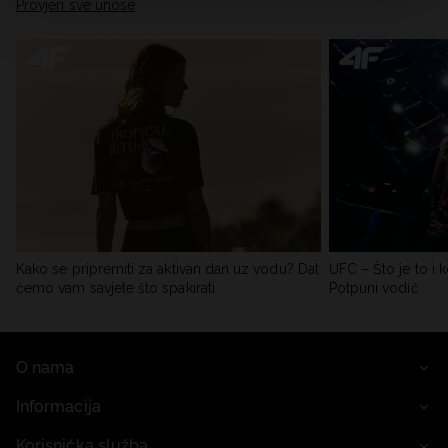
Provjeri sve unose
Kako se pripremiti za aktivan dan uz vodu? Dat
UFC – Što je to i k
ćemo vam savjete što spakirati
Potpuni vodič
O nama
Informacija
Korisnička služba