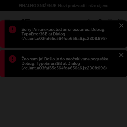
FINALNO SNIŽENJE: Novi proizvodi i niže cijene
1
Błąd
:
Sorry! An unexpected error occurred. Debug:
TypeError36B at Dialog
(/client.e03faf65c564fde656a6.js:2308:698)
Błąd
:
Žao nam je! Došlo je do neočekivane pogreške.
Debug: TypeError36B at Dialog
(/client.e03faf65c564fde656a6.js:2308:698)