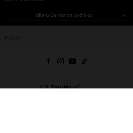
Idite u Centar za podršku
Prečaci
4.9
Na temelju
455
recenzije
iz svih vremena
Preuzmi Aplikaciju:
App Store
Google Play
App Gallery