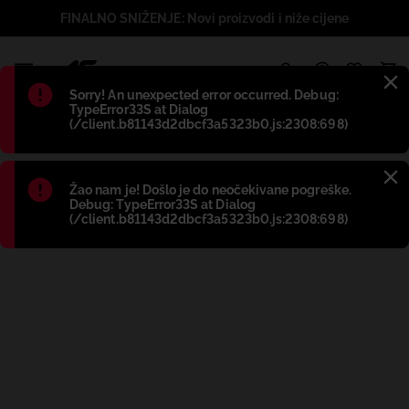
FINALNO SNIŽENJE: Novi proizvodi i niže cijene
1
Błąd
:
Sorry! An unexpected error occurred. Debug:
TypeError33S at Dialog
(/client.b81143d2dbcf3a5323b0.js:2308:698)
Błąd
:
Žao nam je! Došlo je do neočekivane pogreške.
Debug: TypeError33S at Dialog
(/client.b81143d2dbcf3a5323b0.js:2308:698)