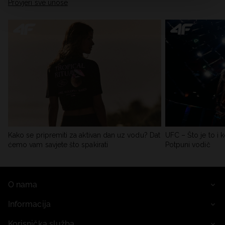
Provjeri sve unose
Kako se pripremiti za aktivan dan uz vodu? Dat
UFC – Što je to i k
ćemo vam savjete što spakirati
Potpuni vodič
O nama
Informacija
Korisnička služba