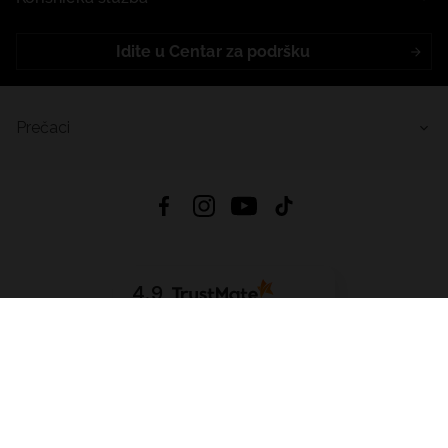
Idite u Centar za podršku
Prečaci
4.9
Na temelju
455
recenzije
iz svih vremena
Preuzmi Aplikaciju:
App Store
Google Play
App Gallery