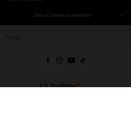
Idite u Centar za podršku
Prečaci
4.9
Na temelju
455
recenzije
iz svih vremena
Preuzmi Aplikaciju:
App Store
Google Play
App Gallery