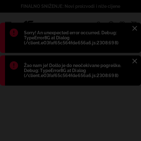
FINALNO SNIŽENJE: Novi proizvodi i niže cijene
1
Błąd
:
Sorry! An unexpected error occurred. Debug:
TypeError8G at Dialog
(/client.e03faf65c564fde656a6.js:2308:698)
Błąd
:
Žao nam je! Došlo je do neočekivane pogreške.
Debug: TypeError8G at Dialog
(/client.e03faf65c564fde656a6.js:2308:698)