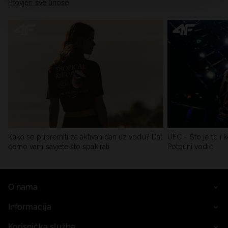
Provjeri sve unose
Kako se pripremiti za aktivan dan uz vodu? Dat
UFC – Što je to i k
ćemo vam savjete što spakirati
Potpuni vodič
O nama
Informacija
Korisnička služba