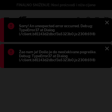
FINALNO SNIŽENJE: Novi proizvodi i niže cijene
1
Błąd
:
Sorry! An unexpected error occurred. Debug:
TypeError37 at Dialog
(/client.b81143d2dbcf3a5323b0.js:2308:698)
Błąd
:
Žao nam je! Došlo je do neočekivane pogreške.
Debug: TypeError37 at Dialog
(/client.b81143d2dbcf3a5323b0.js:2308:698)