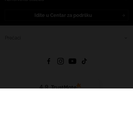
Idite u Centar za podršku
Prečaci
4.9
Na temelju
455
recenzije
iz svih vremena
Preuzmi Aplikaciju:
App Store
Google Play
App Gallery