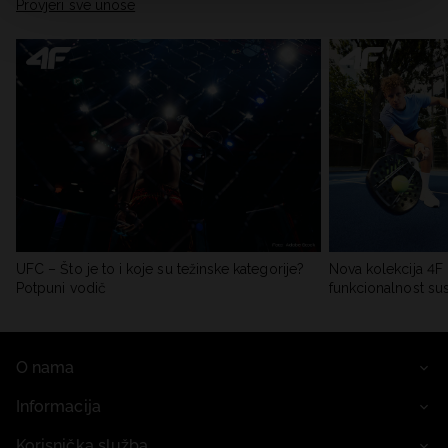
Provjeri sve unose
UFC – Što je to i koje su težinske kategorije?
Nova kolekcija 4F 
Potpuni vodič
funkcionalnost su
O nama
Informacija
Korisnička služba