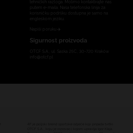
tehničkih razloga. Molimo kontaktirajte nas
putem e-maila. Naša telefonska linija za
korisničku podršku dostupna je samo na
engleskom jeziku.
Napiši poruku
Sigurnost proizvoda
OTCF S.A., ul. Saska 25C, 30-720 Kraków
info@otcf.pl
e
4F je poljski brend sportske odjeće koji pripada tvrtki
OTCF S.A., koju je osnovao i kojom upravlja Igor Klaja.