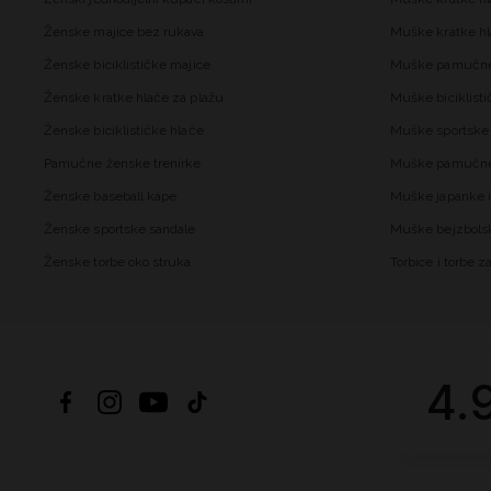
Ženske majice bez rukava
Muške kratke hl
Ženske biciklističke majice
Muške pamučne
Ženske kratke hlače za plažu
Muške biciklisti
Ženske biciklističke hlače
Muške sportske 
Pamučne ženske trenirke
Muške pamučne 
Ženske baseball kape
Muške japanke i
Ženske sportske sandale
Muške bejzbols
Ženske torbe oko struka
Torbice i torbe 
4.