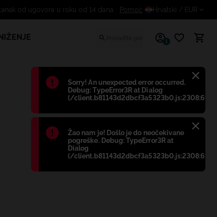
Besplatan odustanak od ugovora u roku od 14 dana
Pomoć
Hrvatski
/ EUR
NIŽENJE
1
Błąd
:
Sorry! An unexpected error occurred.
Debug: TypeError3R at Dialog
(/client.b81143d2dbcf3a5323b0.js:2308:698)
Błąd
:
Žao nam je! Došlo je do neočekivane
pogreške. Debug: TypeError3R at
Dialog
(/client.b81143d2dbcf3a5323b0.js:2308:698)