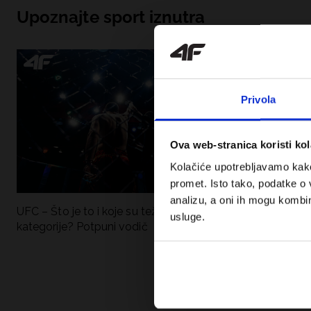
Upoznajte sport iznutra
Privola
Ova web-stranica koristi kol
Kolačiće upotrebljavamo kako 
promet. Isto tako, podatke o 
analizu, a oni ih mogu kombini
UFC – Što je to i koje su težinske
Nova kolekcija 4F
usluge.
kategorije? Potpuni vodič
Sportska funkci
moderan stil.