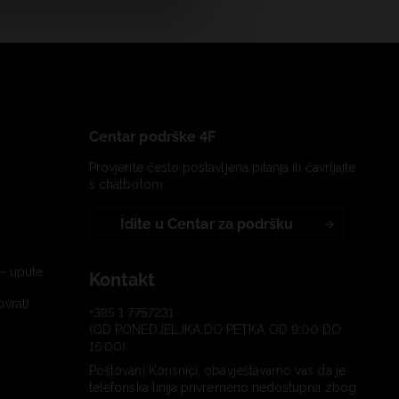
Centar podrške 4F
Provjerite često postavljena pitanja ili čavrljajte
s chatbotom:
Idite u Centar za podršku
– upute
Kontakt
ovrat)
+385 1 7757231
(OD PONEDJELJKA DO PETKA OD 9:00 DO
16:00)
Poštovani Korisnici, obavještavamo vas da je
telefonska linija privremeno nedostupna zbog