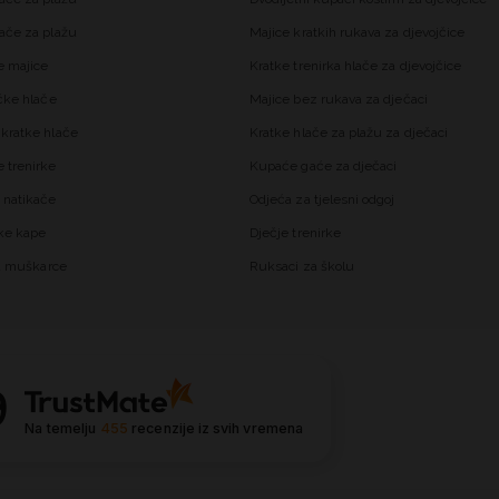
ače za plažu
Majice kratkih rukava za djevojčice
 majice
Kratke trenirka hlače za djevojčice
čke hlače
Majice bez rukava za dječaci
kratke hlače
Kratke hlače za plažu za dječaci
trenirke
Kupaće gaće za dječaci
 natikače
Odjeća za tjelesni odgoj
ke kape
Dječje trenirke
za muškarce
Ruksaci za školu
9
Na temelju
455
recenzije
iz svih vremena