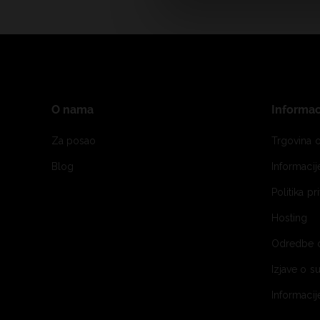
O nama
Informac
Za posao
Trgovina o
Blog
Informaci
Politika pr
Hosting
Odredbe 
Izjave o s
Informacij