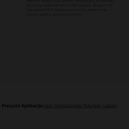
Brend je nastao 2003. godine, prisutan je u 39 zemalja i
obuhvaća mrežu od više od 350 trgovina. Danas tim 4F
broji gotovo 1300 zaposlenika, a tvrtka spada među
najveće poljske sportske brendove.
Preuzmi Aplikaciju:
App Store
Google Play
App Gallery