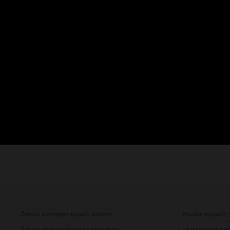
Ženski dvodijelni kupaći kostimi
Muške kupaće 
Ženski jednodijelni kupaći kostimi
Muške kratke hl