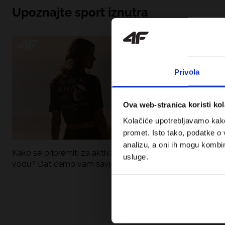
Upoznajte sport iznutra
Privola
Ova web-stranica koristi kol
Kolačiće upotrebljavamo kako 
promet. Isto tako, podatke o 
analizu, a oni ih mogu kombini
Kako se pripremiti za aktivan dan uz
UFC – Što je to i
usluge.
vodu? Dat ćemo vam savjete što
kategorije? Potp
spakirati