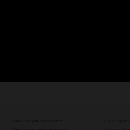
Ženski dvodijelni kupaći kostimi
Muške kupaće 
Ženski jednodijelni kupaći kostimi
Muške kratke hl