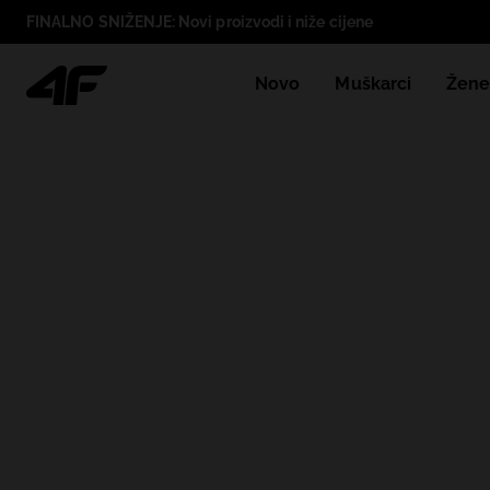
FINALNO SNIŽENJE: Novi proizvodi i niže cijene
Novo
Muškarci
Žen