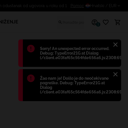
Pomoć
Besplatan odustanak od ugo
Hrvatski
/ EUR
NIŽENJE
1
Błąd
:
Sorry! An unexpected error occurred.
Debug: TypeError21G at Dialog
(/client.e03faf65c564fde656a6.js:2308:698)
Błąd
:
Žao nam je! Došlo je do neočekivane
pogreške. Debug: TypeError21G at
Dialog
(/client.e03faf65c564fde656a6.js:2308:698)