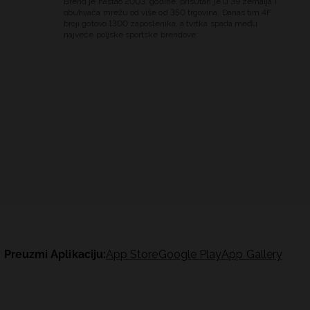
Brend je nastao 2003. godine, prisutan je u 39 zemalja i
obuhvaća mrežu od više od 350 trgovina. Danas tim 4F
broji gotovo 1300 zaposlenika, a tvrtka spada među
najveće poljske sportske brendove.
Preuzmi Aplikaciju:
App Store
Google Play
App Gallery