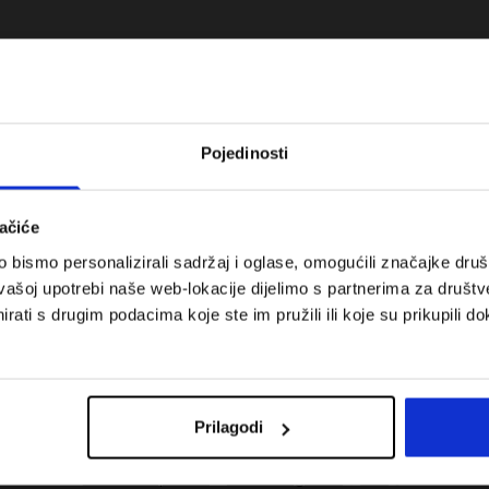
Pojedinosti
ačiće
bismo personalizirali sadržaj i oglase, omogućili značajke društv
vašoj upotrebi naše web-lokacije dijelimo s partnerima za društv
rati s drugim podacima koje ste im pružili ili koje su prikupili do
 koje su težinske
Nova kolekcija 4F za tenis i padel.
uni vodič
Sportska funkcionalnost susreće
moderan stil.
Prilagodi
Troškovi isporuke
Pronaći trgovinu
B2B