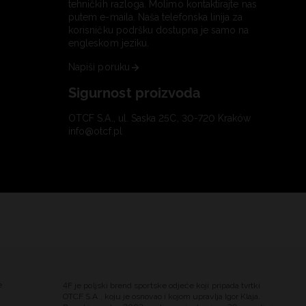
tehničkih razloga. Molimo kontaktirajte nas
putem e-maila. Naša telefonska linija za
korisničku podršku dostupna je samo na
engleskom jeziku.
Napiši poruku
Sigurnost proizvoda
OTCF S.A., ul. Saska 25C, 30-720 Kraków
info@otcf.pl
e
4F je poljski brend sportske odjeće koji pripada tvrtki
OTCF S.A., koju je osnovao i kojom upravlja Igor Klaja.