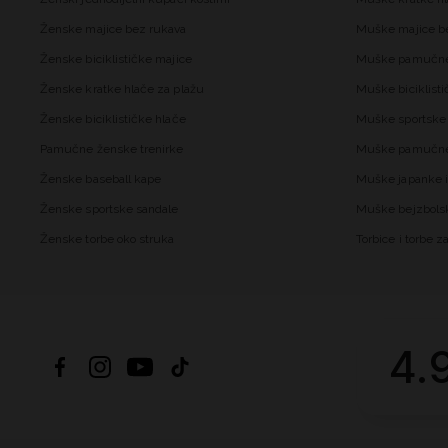
Ženske majice bez rukava
Muške majice b
Ženske biciklističke majice
Muške pamučne
Ženske kratke hlače za plažu
Muške biciklisti
Ženske biciklističke hlače
Muške sportske 
Pamučne ženske trenirke
Muške pamučne 
Ženske baseball kape
Muške japanke i
Ženske sportske sandale
Muške bejzbols
Ženske torbe oko struka
Torbice i torbe 
4.