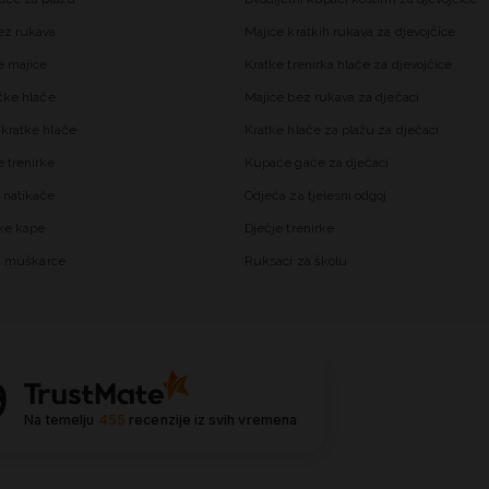
ez rukava
Majice kratkih rukava za djevojčice
 majice
Kratke trenirka hlače za djevojčice
čke hlače
Majice bez rukava za dječaci
kratke hlače
Kratke hlače za plažu za dječaci
trenirke
Kupaće gaće za dječaci
 natikače
Odjeća za tjelesni odgoj
ke kape
Dječje trenirke
za muškarce
Ruksaci za školu
9
Na temelju
455
recenzije
iz svih vremena