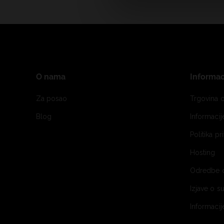
O nama
Informac
Za posao
Trgovina o
Blog
Informaci
Politika pr
Hosting
Odredbe 
Izjave o s
Informacij