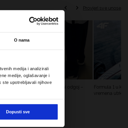
Provjeri sve unose
O nama
enih medija i analizirali
ene medije, oglašavanje i
k ste upotrebljavali njihove
Koje cipele nositi za tjelesni odgoj –
Formula 1 u krat
dilema za roditelje i djecu
vremena utrka, re
vozači
Dopusti sve