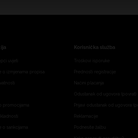
ija
Korisnička služba
pći uvjeti
Troškovi isporuke
je o izmjenama propisa
Prednosti registracije
ivatnosti
Načini plaćanja
Odustanak od ugovora (povrat) 
o promocijama
Prijavi odustanak od ugovora (p
ukladnosti
Reklamacije
e o sankcijama
Podnesite žalbu