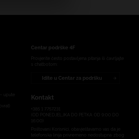
Centar podrške 4F
Provjerite često postavljena pitanja ili čavrljajte
s chatbotom:
Idite u Centar za podršku
– upute
Kontakt
ovrat)
+385 1 7757231
(OD PONEDJELJKA DO PETKA OD 9:00 DO
16:00)
Poštovani Korisnici, obavještavamo vas da je
telefonska linija privremeno nedostupna zbog