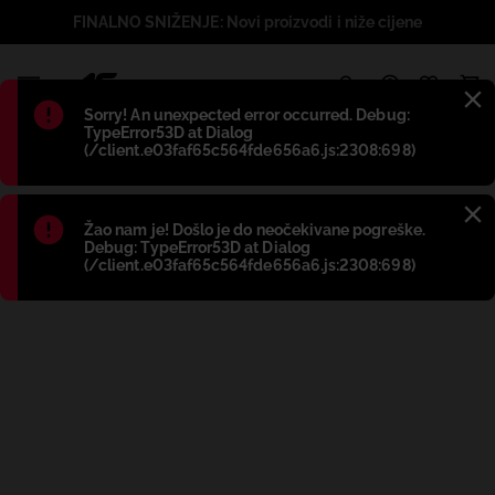
FINALNO SNIŽENJE: Novi proizvodi i niže cijene
1
Błąd
:
Sorry! An unexpected error occurred. Debug:
TypeError53D at Dialog
(/client.e03faf65c564fde656a6.js:2308:698)
Błąd
:
Žao nam je! Došlo je do neočekivane pogreške.
Debug: TypeError53D at Dialog
(/client.e03faf65c564fde656a6.js:2308:698)