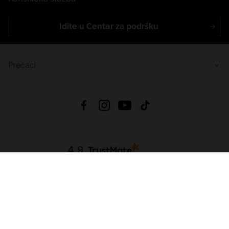
Idite u Centar za podršku
Prečaci
4.9
Na temelju
455
recenzije
iz svih vremena
Preuzmi Aplikaciju:
App Store
Google Play
App Gallery