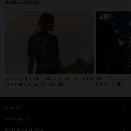
Provjeri sve unose
Kako se pripremiti za aktivan dan uz vodu? Dat
UFC – Što je to i k
ćemo vam savjete što spakirati
Potpuni vodič
O nama
Informacija
Korisnička služba