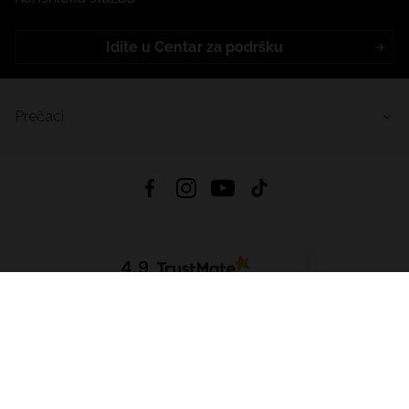
Idite u Centar za podršku
Prečaci
4.9
Na temelju
455
recenzije
iz svih vremena
Preuzmi Aplikaciju:
App Store
Google Play
App Gallery