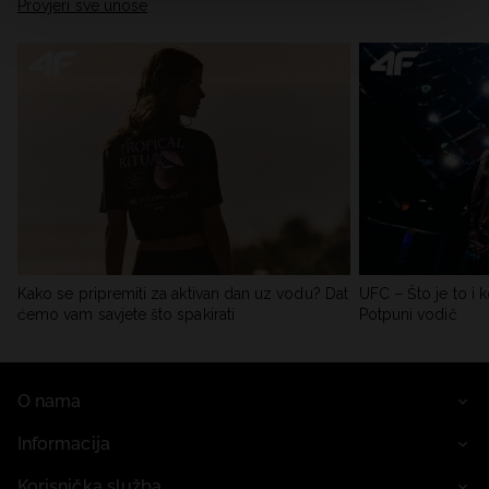
Provjeri sve unose
Kako se pripremiti za aktivan dan uz vodu? Dat
UFC – Što je to i k
ćemo vam savjete što spakirati
Potpuni vodič
O nama
Informacija
Korisnička služba