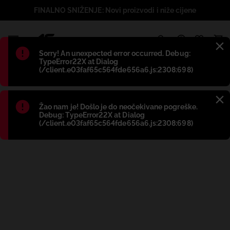
FINALNO SNIŽENJE: Novi proizvodi i niže cijene
1
Błąd
:
Sorry! An unexpected error occurred. Debug:
TypeError22X at Dialog
(/client.e03faf65c564fde656a6.js:2308:698)
Błąd
:
Žao nam je! Došlo je do neočekivane pogreške.
Debug: TypeError22X at Dialog
(/client.e03faf65c564fde656a6.js:2308:698)