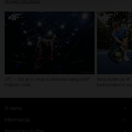
Provjeri sve unose
UFC – Što je to i koje su težinske kategorije?
Nova kolekcija 4F 
Potpuni vodič
funkcionalnost su
O nama
Informacija
Korisnička služba