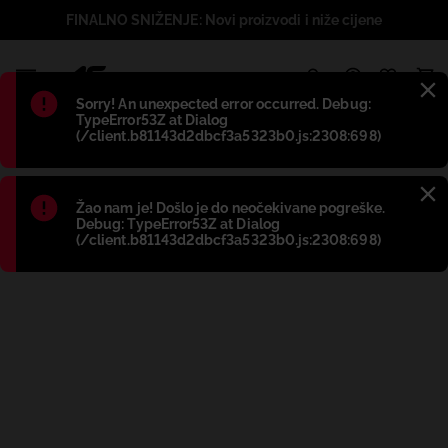
FINALNO SNIŽENJE: Novi proizvodi i niže cijene
1
Błąd
:
Sorry! An unexpected error occurred. Debug:
TypeError53Z at Dialog
(/client.b81143d2dbcf3a5323b0.js:2308:698)
Błąd
:
Žao nam je! Došlo je do neočekivane pogreške.
Debug: TypeError53Z at Dialog
(/client.b81143d2dbcf3a5323b0.js:2308:698)