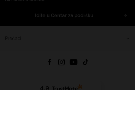
Idite u Centar za podršku
Prečaci
4.9
Na temelju
455
recenzije
iz svih vremena
Preuzmi Aplikaciju:
App Store
Google Play
App Gallery