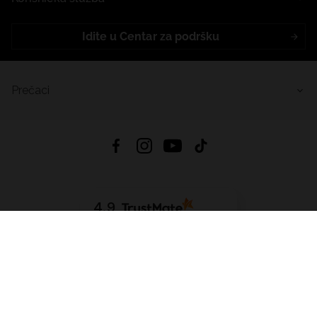
Idite u Centar za podršku
Prečaci
4.9
Na temelju
455
recenzije
iz svih vremena
Preuzmi Aplikaciju:
App Store
Google Play
App Gallery