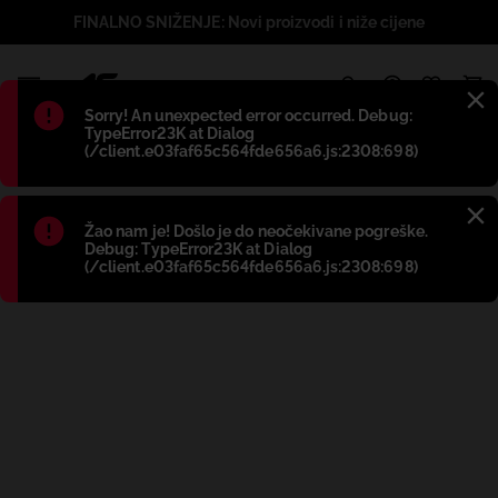
FINALNO SNIŽENJE: Novi proizvodi i niže cijene
1
Błąd
:
Sorry! An unexpected error occurred. Debug:
TypeError23K at Dialog
(/client.e03faf65c564fde656a6.js:2308:698)
Błąd
:
Žao nam je! Došlo je do neočekivane pogreške.
Debug: TypeError23K at Dialog
(/client.e03faf65c564fde656a6.js:2308:698)