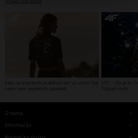
Provjeri sve unose
Kako se pripremiti za aktivan dan uz vodu? Dat
UFC – Što je to i k
ćemo vam savjete što spakirati
Potpuni vodič
O nama
Informacija
Korisnička služba