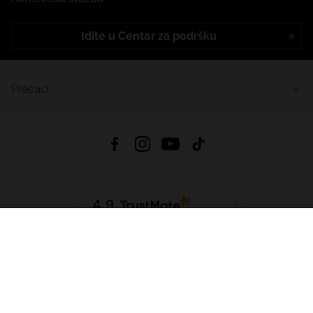
Idite u Centar za podršku
Prečaci
4.9
Na temelju
455
recenzije
iz svih vremena
Preuzmi Aplikaciju:
App Store
Google Play
App Gallery