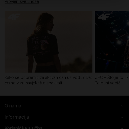
Provjeri sve unose
Kako se pripremiti za aktivan dan uz vodu? Dat
UFC – Što je to i k
ćemo vam savjete što spakirati
Potpuni vodič
O nama
Informacija
Korisnička služba