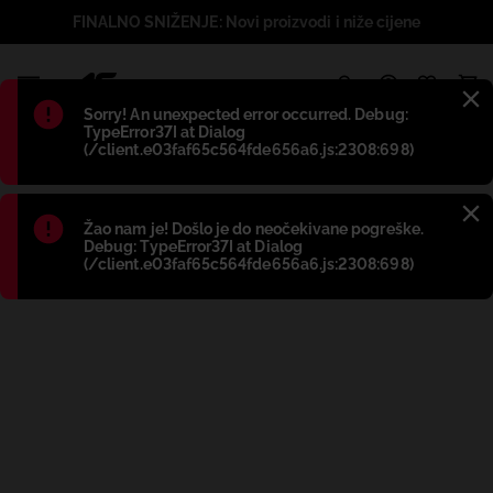
FINALNO SNIŽENJE: Novi proizvodi i niže cijene
1
Błąd
:
Sorry! An unexpected error occurred. Debug:
TypeError37I at Dialog
(/client.e03faf65c564fde656a6.js:2308:698)
Błąd
:
Žao nam je! Došlo je do neočekivane pogreške.
Debug: TypeError37I at Dialog
(/client.e03faf65c564fde656a6.js:2308:698)