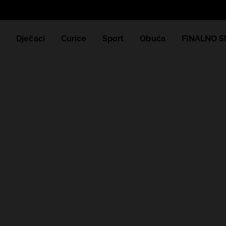
e
Dječaci
Curice
Sport
Obuća
FINALNO S