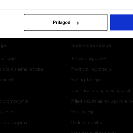
Prilagodi
ija
Korisnička služba
pći uvjeti
Troškovi isporuke
je o izmjenama propisa
Prednosti registracije
ivatnosti
Načini plaćanja
Odustanak od ugovora (povrat) 
o promocijama
Prijavi odustanak od ugovora (p
ukladnosti
Reklamacije
e o sankcijama
Podnesite žalbu