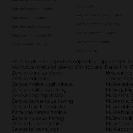
Dívčí vesty
Dámské podzimní bundy
Pánské nepromokavé bundy
Dámské zimní bundy
Pánské přechodové bundy
Dámské vesty s kapucí
Pánské podzimní bundy
Fleecová mikina dámská
Pánské zimní bundy
Dívčí podzimní bundy
Pánské vesty
4F je poljski brend sportske odjeće koji pripada tvrtki O
obuhvaća mrežu od više od 350 trgovina. Danas tim 4F
Ženske jakne za trčanje
Bešavni spor
Ženske bokserice
Ženske kratk
Ženske majice dugih rukava
Muške dukse
Ženske majice za trening
Muške jakne 
Ženske crop top majice
Muške majic
Ženske dukserice za trening
Muške majic
Ženske trenirke donji dio
Muške dukse
Pamučne ženske trenirke
Muške hlače
Ženske hlače za trening
Muške trenir
Ženske tajice za trening
Muške tajice
Ženske tajice za jogu
Muška sport