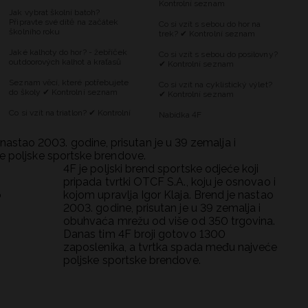
Kontrolní seznam
Jak vybrat školní batoh?
Připravte své dítě na začátek
Co si vzít s sebou do hor na
školního roku
trek? ✔ Kontrolní seznam
Jaké kalhoty do hor? - žebříček
Co si vzít s sebou do posilovny?
outdoorových kalhot a kraťasů
✔ Kontrolní seznam
Seznam věcí, které potřebujete
Co si vzít na cyklistický výlet?
do školy ✔ Kontrolní seznam
✔ Kontrolní seznam
Co si vzít na triatlon? ✔ Kontrolní
Nabídka 4F
e nastao 2003. godine, prisutan je u 39 zemalja i
e poljske sportske brendove.
4F je poljski brend sportske odjeće koji
pripada tvrtki OTCF S.A., koju je osnovao i
o
kojom upravlja Igor Klaja. Brend je nastao
2003. godine, prisutan je u 39 zemalja i
obuhvaća mrežu od više od 350 trgovina.
Danas tim 4F broji gotovo 1300
zaposlenika, a tvrtka spada među najveće
poljske sportske brendove.