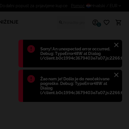
Dodatni popust za prijavljene kupce
Pomoć
Hrvatski
/ EUR
NIŽENJE
1
Błąd
:
Sorry! An unexpected error occurred.
Debug: TypeError48W at Dialog
(/client.b0c1994c3679403e7a07.js:2266:698
Błąd
:
Žao nam je! Došlo je do neočekivane
pogreške. Debug: TypeError48W at
Dialog
(/client.b0c1994c3679403e7a07.js:2266:698