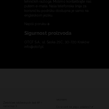
tehničkih razloga. Molimo kontaktirajte nas
putem e-maila. Naša telefonska linija za
korisničku podršku dostupna je samo na
engleskom jeziku.
Napiši poruku
Sigurnost proizvoda
OTCF S.A., ul. Saska 25C, 30-720 Kraków
info@otcf.pl
seznam
Žebříček běžeckých bot 4F –
naše top 3
Co si vzít na jógu, pilates? ✔