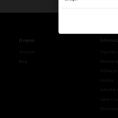
O nama
Informac
Za posao
Trgovina o
Blog
Informaci
Politika pr
Hosting
Odredbe 
Izjave o s
Informacij