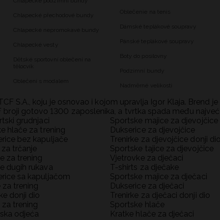
Chlapecké podzimní bundy
Oblečenie na tenis
Chlapecké přechodové bundy
Dámské teplákové soupravy
Chlapecké nepromokavé bundy
Pánské teplákové soupravy
Chlapecké vesty
Boty do posilovny
Dětské sportovní oblečení na
tělocvik
Podzimní bundy
Oblečení s modalem
Nadměrné velikosti
TCF S.A., koju je osnovao i kojom upravlja Igor Klaja. Brend j
 broji gotovo 1300 zaposlenika, a tvrtka spada među najveć
tski grudnjaci
Sportske majice za djevojčice
e hlače za trening
Dukserice za djevojčice
rice bez kapuljače
Trenirke za djevojčice donji di
za trčanje
Sportske tajice za djevojčice
e za trening
Vjetrovke za dječaci
e dugih rukava
T-shirts za dječake
rice sa kapuljačom
Sportske majice za dječaci
 za trening
Dukserice za dječaci
ke donji dio
Trenirke za dječaci donji dio
 za trening
Sportske hlače
ska odjeća
Kratke hlače za dječaci