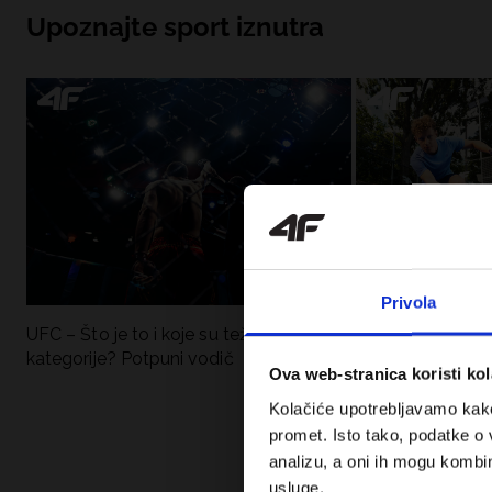
Upoznajte sport iznutra
Privola
UFC – Što je to i koje su težinske
Nova kolekcija 4F
kategorije? Potpuni vodič
Sportska funkci
Ova web-stranica koristi kol
moderan stil.
Kolačiće upotrebljavamo kako 
promet. Isto tako, podatke o 
analizu, a oni ih mogu kombini
usluge.