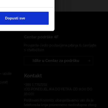
Dopusti sve
Centar podrške 4F
Provjerite često postavljena pitanja ili čavrljajte
s chatbotom:
Idite u Centar za podršku
– upute
Kontakt
ovrat)
+385 1 7757231
(OD PONEDJELJKA DO PETKA OD 9:00 DO
16:00)
Poštovani Korisnici, obavještavamo vas da je
telefonska linija privremeno nedostupna zbog