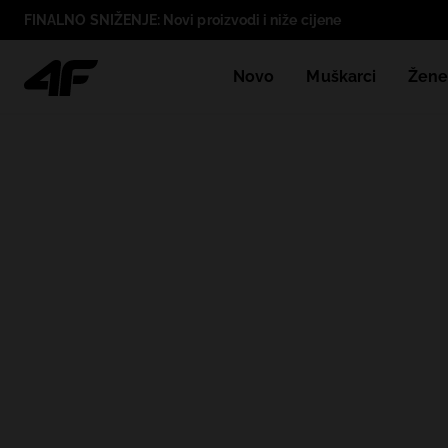
FINALNO SNIŽENJE: Novi proizvodi i niže cijene
Novo
Muškarci
Žen