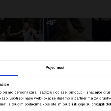
Pojedinosti
 za tenis i padel.
Koje cipele nositi za tjelesni odgoj –
onalnost susreće
dilema za roditelje i djecu
ačiće
bismo personalizirali sadržaj i oglase, omogućili značajke društv
vašoj upotrebi naše web-lokacije dijelimo s partnerima za društv
rati s drugim podacima koje ste im pružili ili koje su prikupili do
Troškovi isporuke
Pronaći trgovinu
B2B