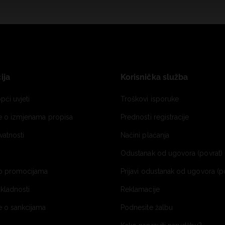
ija
Korisnička služba
pći uvjeti
Troškovi isporuke
je o izmjenama propisa
Prednosti registracije
ivatnosti
Načini plaćanja
Odustanak od ugovora (povrat) 
o promocijama
Prijavi odustanak od ugovora (p
ukladnosti
Reklamacije
e o sankcijama
Podnesite žalbu