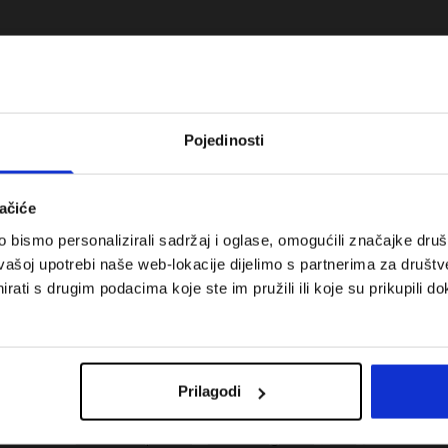
Pojedinosti
ačiće
bismo personalizirali sadržaj i oglase, omogućili značajke društv
vašoj upotrebi naše web-lokacije dijelimo s partnerima za društv
rati s drugim podacima koje ste im pružili ili koje su prikupili do
 koje su težinske
Nova kolekcija 4F za tenis i padel.
uni vodič
Sportska funkcionalnost susreće
moderan stil.
Prilagodi
Troškovi isporuke
Pronaći trgovinu
B2B