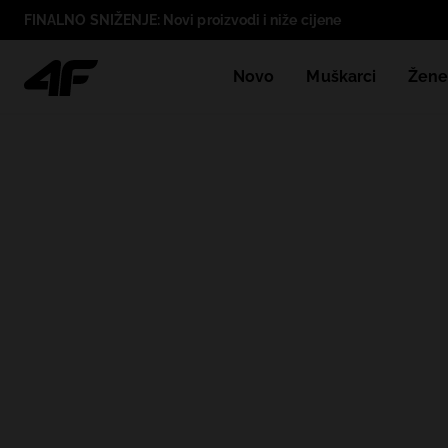
FINALNO SNIŽENJE: Novi proizvodi i niže cijene
Novo
Muškarci
Žen