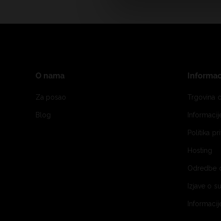
O nama
Informac
Za posao
Trgovina o
Blog
Informaci
Politika pr
Hosting
Odredbe 
Izjave o s
Informacij