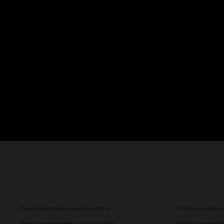
Ženski dvodijelni kupaći kostimi
Muške kupaće 
Ženski jednodijelni kupaći kostimi
Muške kratke hl