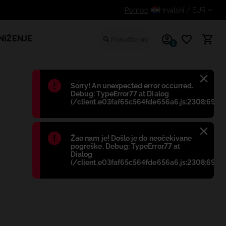
Dodatni popust za prijavljene kupce
Pomoć
Hrvatski
/ EUR
NIŽENJE
1
Błąd
:
Sorry! An unexpected error occurred.
Debug: TypeError77 at Dialog
(/client.e03faf65c564fde656a6.js:2308:698)
Błąd
:
Žao nam je! Došlo je do neočekivane
pogreške. Debug: TypeError77 at
Dialog
(/client.e03faf65c564fde656a6.js:2308:698)