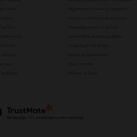
ez rukava
Majice kratkih rukava za djevojčice
 majice
Kratke trenirka hlače za djevojčice
čke hlače
Majice bez rukava za dječaci
kratke hlače
Kratke hlače za plažu za dječaci
trenirke
Kupaće gaće za dječaci
 natikače
Odjeća za tjelesni odgoj
ke kape
Dječje trenirke
za muškarce
Ruksaci za školu
9
Na temelju
455
recenzije
iz svih vremena