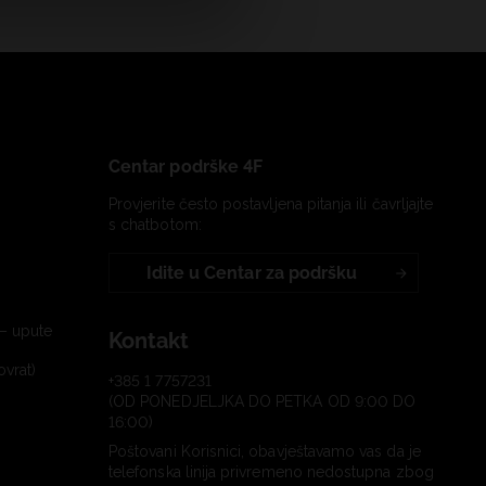
Centar podrške 4F
Provjerite često postavljena pitanja ili čavrljajte
s chatbotom:
Idite u Centar za podršku
– upute
Kontakt
ovrat)
+385 1 7757231
(OD PONEDJELJKA DO PETKA OD 9:00 DO
16:00)
Poštovani Korisnici, obavještavamo vas da je
telefonska linija privremeno nedostupna zbog