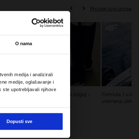
Provjeri sve unose
O nama
enih medija i analizirali
ene medije, oglašavanje i
k ste upotrebljavali njihove
Koje cipele nositi za tjelesni odgoj –
Formula 1 u krat
dilema za roditelje i djecu
vremena utrka, re
vozači
Dopusti sve