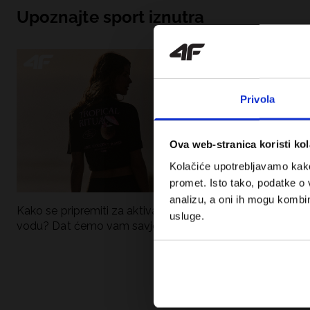
Upoznajte sport iznutra
Privola
Ova web-stranica koristi kol
Kolačiće upotrebljavamo kako 
promet. Isto tako, podatke o 
analizu, a oni ih mogu kombini
Kako se pripremiti za aktivan dan uz
UFC – Što je to i
usluge.
vodu? Dat ćemo vam savjete što
kategorije? Potp
spakirati