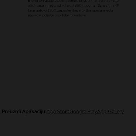
Brend je nastao 2003. godine, prisutan je u 39 zemalja i
obuhvaća mrežu od više od 350 trgovina. Danas tim 4F
broji gotovo 1300 zaposlenika, a tvrtka spada među
najveće poljske sportske brendove.
Preuzmi Aplikaciju:
App Store
Google Play
App Gallery