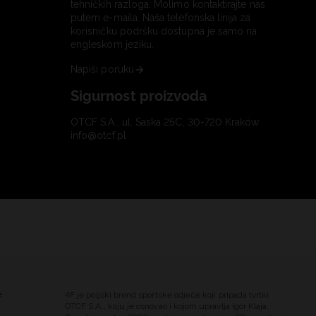
tehničkih razloga. Molimo kontaktirajte nas
putem e-maila. Naša telefonska linija za
korisničku podršku dostupna je samo na
engleskom jeziku.
Napiši poruku
Sigurnost proizvoda
OTCF S.A., ul. Saska 25C, 30-720 Kraków
info@otcf.pl
e
4F je poljski brend sportske odjeće koji pripada tvrtki
OTCF S.A., koju je osnovao i kojom upravlja Igor Klaja.