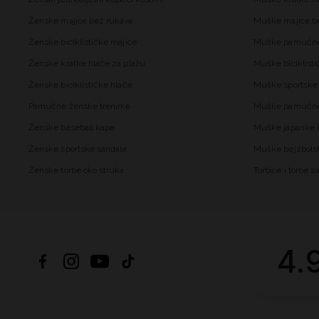
Ženske majice bez rukava
Muške majice b
Ženske biciklističke majice
Muške pamučne
Ženske kratke hlače za plažu
Muške biciklisti
Ženske biciklističke hlače
Muške sportske 
Pamučne ženske trenirke
Muške pamučne 
Ženske baseball kape
Muške japanke i
Ženske sportske sandale
Muške bejzbols
Ženske torbe oko struka
Torbice i torbe 
4.