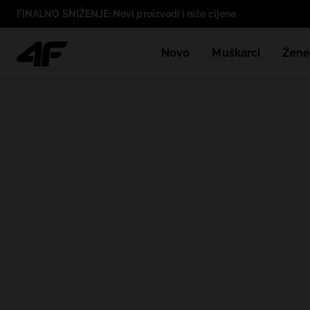
FINALNO SNIŽENJE: Novi proizvodi i niže cijene
Novo
Muškarci
Žen