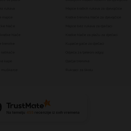
ez rukava
Majice kratkih rukava za djevojčice
 majice
Kratke trenirka hlače za djevojčice
čke hlače
Majice bez rukava za dječaci
kratke hlače
Kratke hlače za plažu za dječaci
trenirke
Kupaće gaće za dječaci
 natikače
Odjeća za tjelesni odgoj
ke kape
Dječje trenirke
za muškarce
Ruksaci za školu
9
Na temelju
455
recenzije
iz svih vremena