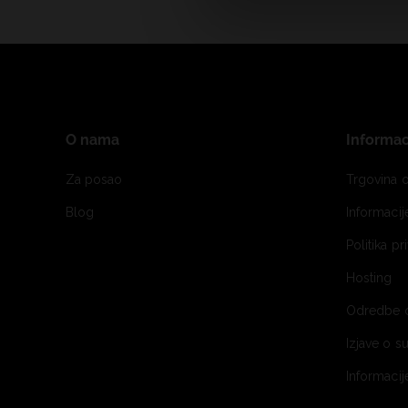
O nama
Informac
Za posao
Trgovina o
Blog
Informaci
Politika pr
Hosting
Odredbe 
Izjave o s
Informacij