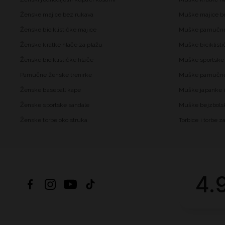
Ženske majice bez rukava
Muške majice b
Ženske biciklističke majice
Muške pamučne
Ženske kratke hlače za plažu
Muške biciklisti
Ženske biciklističke hlače
Muške sportske 
Pamučne ženske trenirke
Muške pamučne 
Ženske baseball kape
Muške japanke i
Ženske sportske sandale
Muške bejzbols
Ženske torbe oko struka
Torbice i torbe 
4.