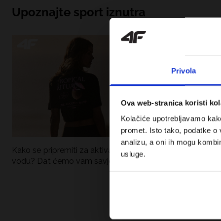
Upoznajte sport iznutra
Privola
Ova web-stranica koristi kol
Kolačiće upotrebljavamo kako 
promet. Isto tako, podatke o 
analizu, a oni ih mogu kombini
Kako se pripremiti za aktivan dan uz
UFC – Što je to i
usluge.
vodu? Dat ćemo vam savjete što
kategorije? Potp
spakirati