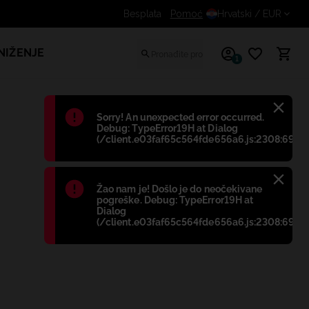
Dodatni popust za prijavljene kupce
Pomoć
Hrvatski
/ EUR
NIŽENJE
1
Błąd
:
Sorry! An unexpected error occurred.
Debug: TypeError19H at Dialog
(/client.e03faf65c564fde656a6.js:2308:698)
Błąd
:
Žao nam je! Došlo je do neočekivane
pogreške. Debug: TypeError19H at
Dialog
(/client.e03faf65c564fde656a6.js:2308:698)