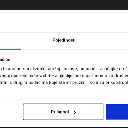
Pojedinosti
ačiće
bismo personalizirali sadržaj i oglase, omogućili značajke društv
vašoj upotrebi naše web-lokacije dijelimo s partnerima za društv
rati s drugim podacima koje ste im pružili ili koje su prikupili do
 koje su težinske
Nova kolekcija 4F za tenis i padel.
uni vodič
Sportska funkcionalnost susreće
moderan stil.
Prilagodi
Troškovi isporuke
Pronaći trgovinu
B2B