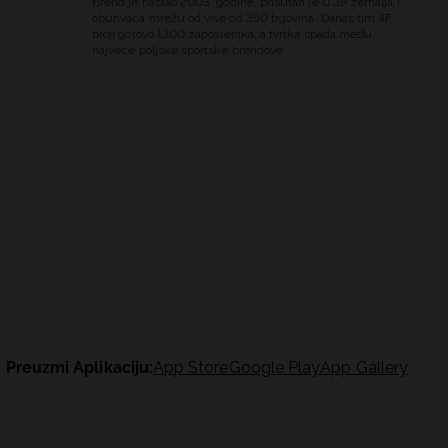
Brend je nastao 2003. godine, prisutan je u 39 zemalja i
obuhvaća mrežu od više od 350 trgovina. Danas tim 4F
broji gotovo 1300 zaposlenika, a tvrtka spada među
najveće poljske sportske brendove.
Preuzmi Aplikaciju:
App Store
Google Play
App Gallery