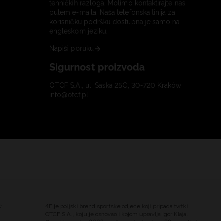
tehničkih razloga. Molimo kontaktirajte nas
putem e-maila. Naša telefonska linija za
korisničku podršku dostupna je samo na
engleskom jeziku.
Napiši poruku
Sigurnost proizvoda
OTCF S.A., ul. Saska 25C, 30-720 Kraków
info@otcf.pl
e
4F je poljski brend sportske odjeće koji pripada tvrtki
OTCF S.A., koju je osnovao i kojom upravlja Igor Klaja.