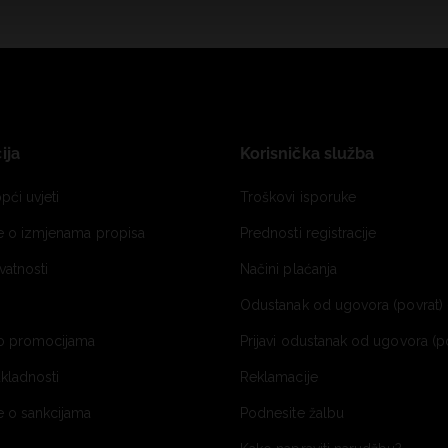
ija
Korisnička služba
pći uvjeti
Troškovi isporuke
je o izmjenama propisa
Prednosti registracije
ivatnosti
Načini plaćanja
Odustanak od ugovora (povrat) 
o promocijama
Prijavi odustanak od ugovora (p
ukladnosti
Reklamacije
e o sankcijama
Podnesite žalbu