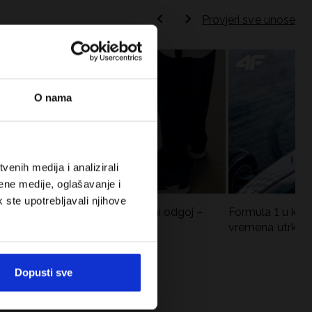
Provjeri sve unose
O nama
enih medija i analizirali
ene medije, oglašavanje i
k ste upotrebljavali njihove
Koje cipele nositi za tjelesni odgoj –
Formula 1 u krat
dilema za roditelje i djecu
vremena utrka, re
vozači
Dopusti sve