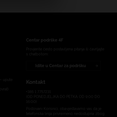
Centar podrške 4F
Provjerite često postavljena pitanja ili čavrljajte
s chatbotom:
Idite u Centar za podršku
– upute
Kontakt
ovrat)
+385 1 7757231
(OD PONEDJELJKA DO PETKA OD 9:00 DO
16:00)
Poštovani Korisnici, obavještavamo vas da je
telefonska linija privremeno nedostupna zbog