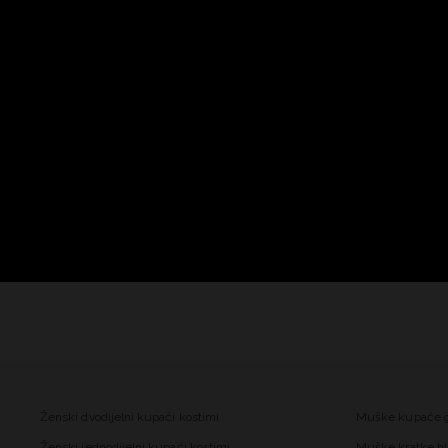
Ženski dvodijelni kupaći kostimi
Muške kupaće 
Ženski jednodijelni kupaći kostimi
Muške kratke hl