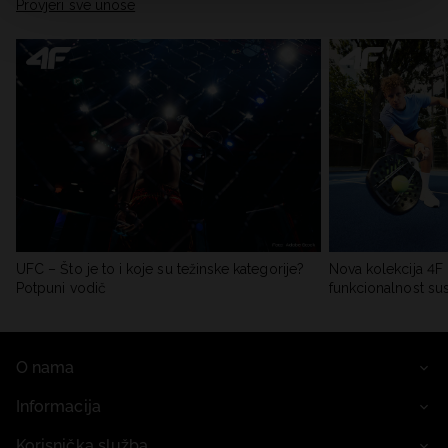
Provjeri sve unose
UFC – Što je to i koje su težinske kategorije?
Nova kolekcija 4F 
Potpuni vodič
funkcionalnost su
O nama
Informacija
Korisnička služba