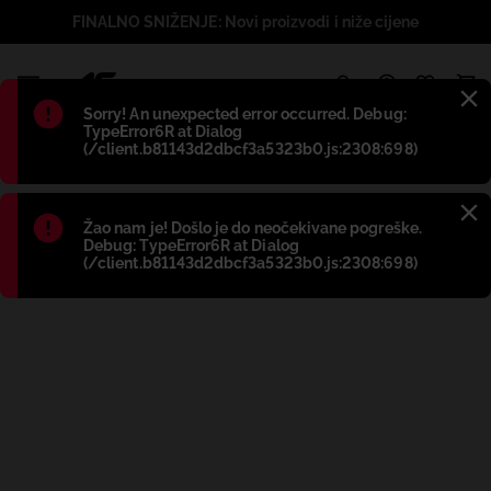
FINALNO SNIŽENJE: Novi proizvodi i niže cijene
1
Błąd
:
Sorry! An unexpected error occurred. Debug:
TypeError6R at Dialog
(/client.b81143d2dbcf3a5323b0.js:2308:698)
Błąd
:
Žao nam je! Došlo je do neočekivane pogreške.
Debug: TypeError6R at Dialog
(/client.b81143d2dbcf3a5323b0.js:2308:698)