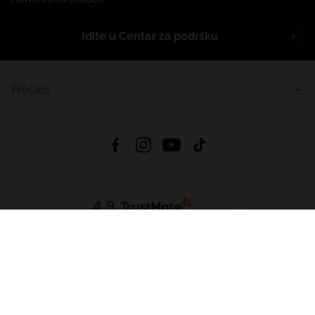
Idite u Centar za podršku
Prečaci
4.9
Na temelju
455
recenzije
iz svih vremena
Preuzmi Aplikaciju:
App Store
Google Play
App Gallery