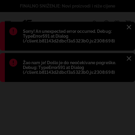
FINALNO SNIŽENJE: Novi proizvodi i niže cijene
1
Błąd
:
Sorry! An unexpected error occurred. Debug:
TypeError591 at Dialog
(/client.b81143d2dbcf3a5323b0.js:2308:698)
Błąd
:
Žao nam je! Došlo je do neočekivane pogreške.
Debug: TypeError591 at Dialog
(/client.b81143d2dbcf3a5323b0.js:2308:698)