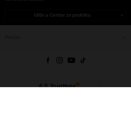
Idite u Centar za podršku
Prečaci
4.9
Na temelju
455
recenzije
iz svih vremena
Preuzmi Aplikaciju:
App Store
Google Play
App Gallery