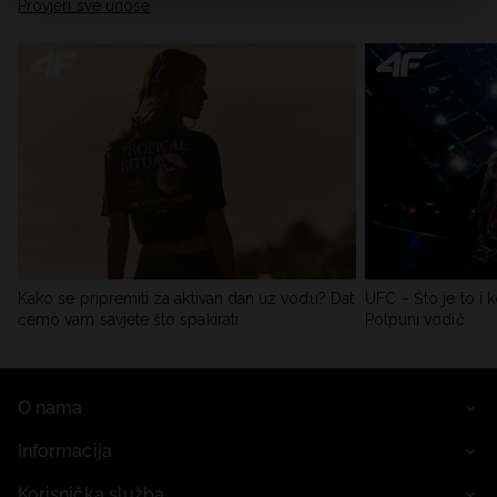
Provjeri sve unose
Kako se pripremiti za aktivan dan uz vodu? Dat
UFC – Što je to i k
ćemo vam savjete što spakirati
Potpuni vodič
O nama
Informacija
Korisnička služba