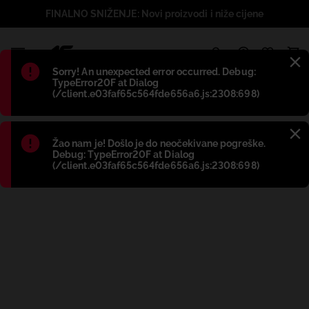
FINALNO SNIŽENJE: Novi proizvodi i niže cijene
1
Błąd
:
Sorry! An unexpected error occurred. Debug:
TypeError20F at Dialog
(/client.e03faf65c564fde656a6.js:2308:698)
Błąd
:
Žao nam je! Došlo je do neočekivane pogreške.
Debug: TypeError20F at Dialog
(/client.e03faf65c564fde656a6.js:2308:698)