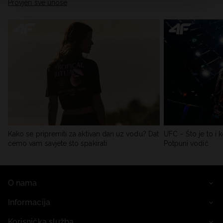
Provjeri sve unose
Kako se pripremiti za aktivan dan uz vodu? Dat
UFC – Što je to i k
ćemo vam savjete što spakirati
Potpuni vodič
O nama
Informacija
Korisnička služba