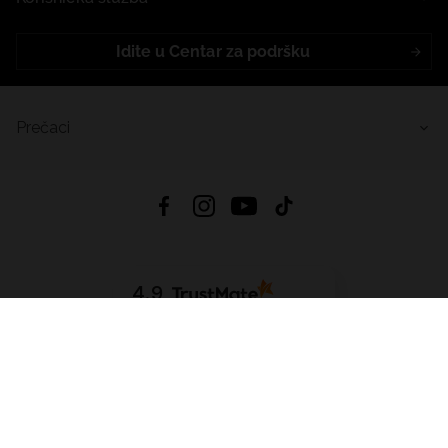
Idite u Centar za podršku
Prečaci
4.9
Na temelju
456
recenzije
iz svih vremena
Preuzmi Aplikaciju:
App Store
Google Play
App Gallery